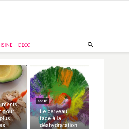
ISINE
DECO
SANTE
liments
r pour
Le cerveau
 plus
face à la
ies
déshydratation