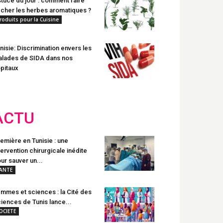
tuce du jour : comment faire
cher les herbes aromatiques ?
roduits pour la Cuisine
nisie: Discrimination envers les
lades de SIDA dans nos
pitaux
ACTU
emière en Tunisie : une
tervention chirurgicale inédite
ur sauver un...
ANTE
mmes et sciences : la Cité des
iences de Tunis lance...
OCIETE