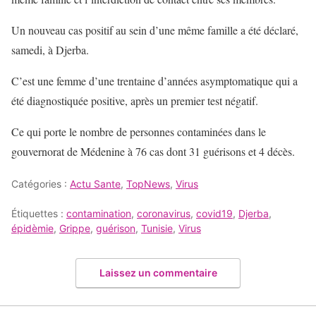
Un nouveau cas positif au sein d’une même famille a été déclaré,
samedi, à Djerba.
C’est une femme d’une trentaine d’années asymptomatique qui a
été diagnostiquée positive, après un premier test négatif.
Ce qui porte le nombre de personnes contaminées dans le
gouvernorat de Médenine à 76 cas dont 31 guérisons et 4 décès.
Catégories :
Actu Sante
,
TopNews
,
Virus
Étiquettes :
contamination
,
coronavirus
,
covid19
,
Djerba
,
épidèmie
,
Grippe
,
guérison
,
Tunisie
,
Virus
Laissez un commentaire