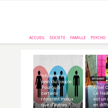
ACCUEIL
SOCIETE
FAMILLE
PSYCHO
Infidélité au
ARTISANAT
sein du couple :
Pourquoi
Amel C
certains
Le Haik
résistent mieux
est un
que d’autres ?
en diff