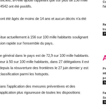
ificiels, a-t-elle ajouté rappelant que sur plus de 256 mille
Co
4542 ont été positifs.
l’
 ont été âgés de moins de 14 ans et aucun décès n’a été
Re
tr
P
itue actuellement à 156 sur 100 mille habitants soulignant
sion rapide sur l’ensemble du pays.
ce général dans le pays est de 72,9 sur 100 mille habitants.
r à 50 sur 100 mille habitants, dans 27 délégations il est
depuis la réouverture des frontières le 27 juin dernier y est
Pr
in
classification parmi les hotspots.
po
S
 dans l’application des mesures préventives et des
 application plus rigoureuse de toutes les dispositions
Fe
Sc
S