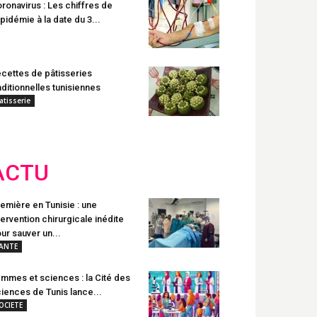
ronavirus : Les chiffres de
épidémie à la date du 3...
cettes de pâtisseries
aditionnelles tunisiennes
atisserie
ACTU
emière en Tunisie : une
tervention chirurgicale inédite
ur sauver un...
ANTE
mmes et sciences : la Cité des
iences de Tunis lance...
OCIETE