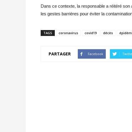
Dans ce contexte, la responsable a réitéré son 
les gestes barrières pour éviter la contamination
TAGS
coronavirus
covid19
décès
épidèm
PARTAGER
Facebook
Twitt