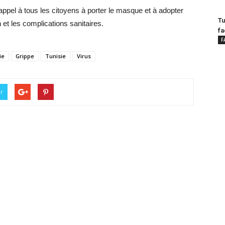
appel à tous les citoyens à porter le masque et à adopter
Tu
 et les complications sanitaires.
fa
F
ie
Grippe
Tunisie
Virus
er