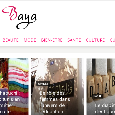
BEAUTE
MODE
BIEN-ETRE
SANTE
CULTURE
CU
Baya.tn
FAMILLE
haouchi :
Le rôle des
SANTE
 tunisien
femmes dans
 métier
l’univers de
Le diabè
iculté
l’éducation
c’est quo