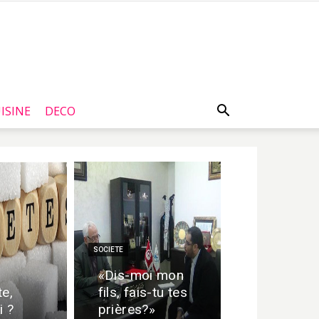
ISINE
DECO
SOCIETE
«Dis-moi mon
te,
fils, fais-tu tes
i ?
prières?»