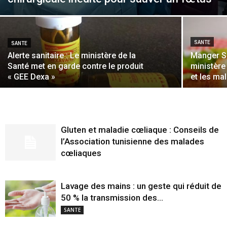
SANTE
SANTE
Alerte sanitaire : Le ministère de la
Manger S
Santé met en garde contre le produit
ministère 
« GEE Dexa »
et les ma
Gluten et maladie cœliaque : Conseils de
l’Association tunisienne des malades
cœliaques
Lavage des mains : un geste qui réduit de
50 % la transmission des...
SANTE