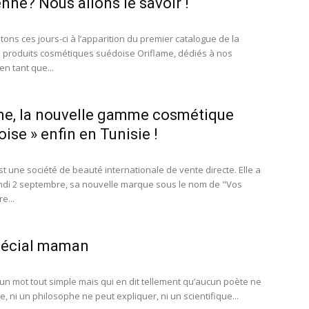
enne? Nous allons le savoir !
ons ces jours-ci à l’apparition du premier catalogue de la
produits cosmétiques suédoise Oriflame, dédiés à nos
n tant que...
me, la nouvelle gamme cosmétique
oise » enfin en Tunisie !
t une société de beauté internationale de vente directe. Elle a
undi 2 septembre, sa nouvelle marque sous le nom de "Vos
e...
pécial maman
n mot tout simple mais qui en dit tellement qu’aucun poète ne
e, ni un philosophe ne peut expliquer, ni un scientifique...