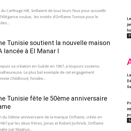
 du Carthage Hill, brillaient de tous leurs feux pour accueillir
l’élégance voulue, les invités d’Oriflame Tunisie pour le
Le
des...
ja
h
P
me Tunisie soutient la nouvelle maison
lancée à El Manar I
depuis sa création en Suède en 1967, a toujours soutenu
malheureuse. Le plus bel exemple de cet engagement
La
 reste Childhood, fondée...
Dé
Sa
me Tunisie fête le 50ème anniversaire
Pr
lame
in
po
on du 50ème anniversaire de la marque Oriflame, créée en
S
967 par les deux frères, Jonas et Robert Jochnick, Oriflame
rigée par Magnus...