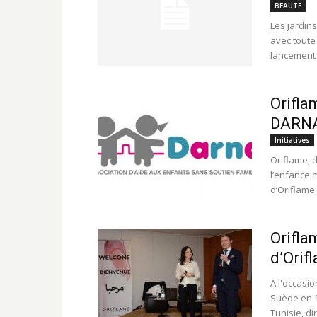
BEAUTE
Les jardins
avec toute 
lancement 
Orifla
DARNA 
Initiatives
Oriflame, 
l’enfance 
d’Oriflame
Orifla
d’Orif
A l'occasi
Suède en 1
Tunisie, di