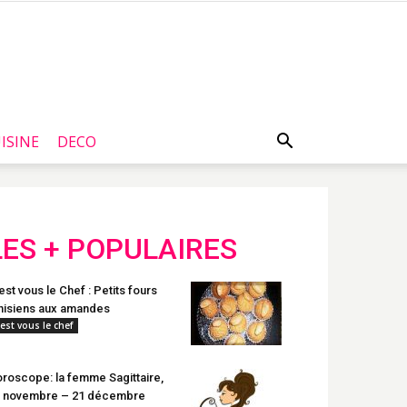
ISINE
DECO
LES + POPULAIRES
est vous le Chef : Petits fours
nisiens aux amandes
'est vous le chef
roscope: la femme Sagittaire,
 novembre – 21 décembre