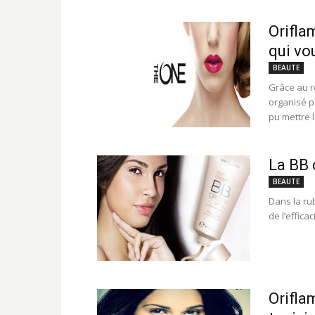
Orifla
qui vo
BEAUTE
Grâce au r
organisé p
pu mettre l
La BB 
BEAUTE
Dans la ru
de l’effica
Orifla