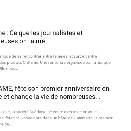
me : Ce que les journalistes et
euses ont aimé
énéfique de se rencontrer entre femmes, et surtout entre
des produits Oriflame. Une rencontre organisée par la marque
lle nous...
ME, fête son premier anniversaire en
e et change la vie de nombreuses...
unisie, la société Suédoise de vente directe de produits
s, fêtait ce 6 novembre dans un hôtel de Gammarth, le premier
e de...