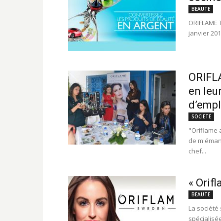
BEAUTE
ORIFLAME T
janvier 201
ORIFLA
en leu
d’empl
SOCIETE
"Oriflame 
de m'émanc
chef...
« Orifl
BEAUTE
La société
spécialisé