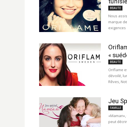
tunisi
BEAUTE
Nous assist
marque de 
exigences e
Orifla
« suéd
BEAUTE
Oriflame es
dévoilé, l
Rêves, Notr
Jeu S
FAMILLE
«Maman», u
peut décrir