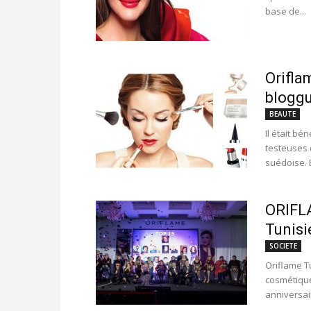
base de...
Orifla
bloggu
BEAUTE
Il était b
testeuses 
suédoise. E
ORIFLA
Tunisi
SOCIETE
Oriflame T
cosmétique
anniversair