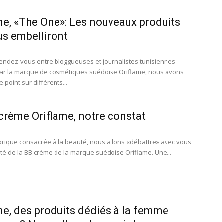
me, «The One»: Les nouveaux produits
us embelliront
endez-vous entre bloggueuses et journalistes tunisiennes
ar la marque de cosmétiques suédoise Oriflame, nous avons
e point sur différents...
crème Oriflame, notre constat
brique consacrée à la beauté, nous allons «débattre» avec vous
cité de la BB crème de la marque suédoise Oriflame. Une...
me, des produits dédiés à la femme