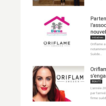
Parten
l’asso
nouvel
Initiatives
Oriflame a
notamment 
Suède...
Orifla
s’enga
BEAUTE
L’année 20
par l’arri
firme suédo