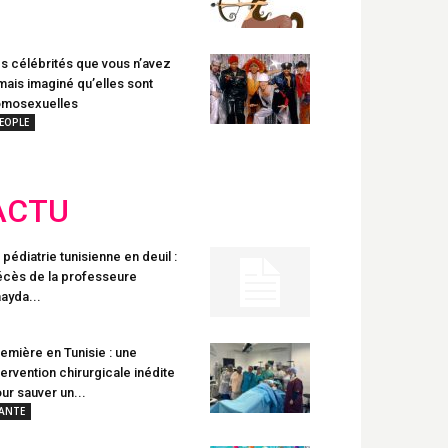
s célébrités que vous n’avez
mais imaginé qu’elles sont
omosexuelles
EOPLE
ACTU
 pédiatrie tunisienne en deuil :
cès de la professeure
ayda...
emière en Tunisie : une
tervention chirurgicale inédite
ur sauver un...
ANTE