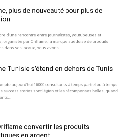
me, plus de nouveauté pour plus de
tion
dre d’une rencontre entre journalistes, youtubeuses et
, organisée par Oriflame, la marque suédoise de produits
s dans ses locaux, nous avons...
me Tunisie s’étend en dehors de Tunis
ompte aujourd’hui 16000 consultants à temps partiel ou à temps
es success stories sont légion et les récompenses belles, quand
ants...
riflame convertir les produits
iques en argent