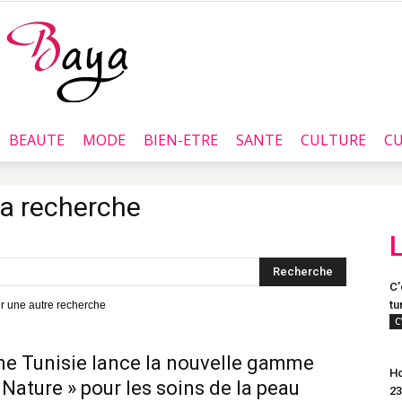
BEAUTE
MODE
BIEN-ETRE
SANTE
CULTURE
CU
Baya.tn
la recherche
C’
tu
uer une autre recherche
C
me Tunisie lance la nouvelle gamme
Ho
 Nature » pour les soins de la peau
23