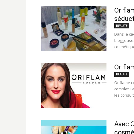
Orifla
séduc
BEAUTE
Dans le ca
bloggeuses
cosmétique
Orifla
BEAUTE
Oriflame c
complet. L
les consult
Avec O
cosmét