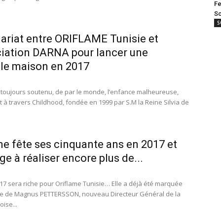
Fe
Sc
S
ariat entre ORIFLAME Tunisie et
ciation DARNA pour lancer une
le maison en 2017
 toujours soutenu, de par le monde, l’enfance malheureuse,
à travers Childhood, fondée en 1999 par S.M la Reine Silvia de
me fête ses cinquante ans en 2017 et
ge à réaliser encore plus de...
17 sera riche pour Oriflame Tunisie… Elle a déjà été marquée
vée de Magnus PETTERSSON, nouveau Directeur Général de la
ise...