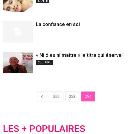
SANTE
La confiance en soi
« Ni dieu ni maitre » le titre qui énerve!
CULTURE
252
253
254
LES + POPULAIRES