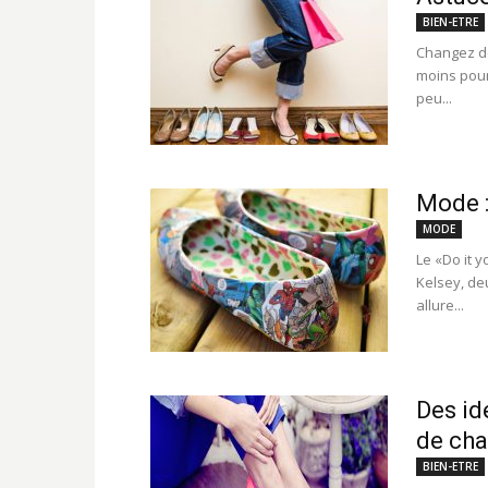
BIEN-ETRE
Changez de
moins pour
peu...
Mode :
MODE
Le «Do it y
Kelsey, de
allure...
Des id
de cha
BIEN-ETRE