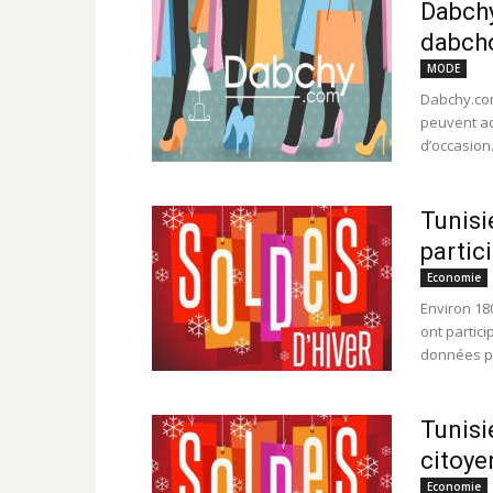
Dabchy
dabch
MODE
Dabchy.com
peuvent ac
d’occasion.
Tunisi
partic
Economie
Environ 18
ont partici
données pr
Tunisi
citoye
Economie