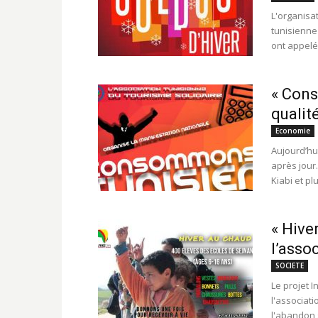
L'organisa
tunisienne
ont appelé 
« Cons
qualit
Economie
Aujourd’hu
après jour.
Kiabi et pl
« Hive
l’ass
SOCIETE
Le projet I
l'associati
l'abandon s