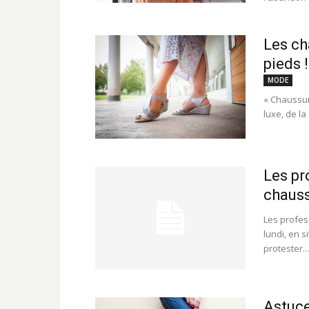
Les ch
pieds !
MODE
« Chaussur
luxe, de la
Les pr
chauss
Les profes
lundi, en 
protester...
Astuce