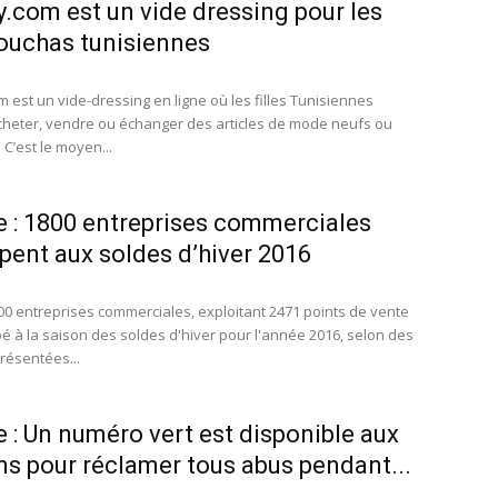
.com est un vide dressing pour les
ouchas tunisiennes
 est un vide-dressing en ligne où les filles Tunisiennes
heter, vendre ou échanger des articles de mode neufs ou
 C’est le moyen...
e : 1800 entreprises commerciales
ipent aux soldes d’hiver 2016
00 entreprises commerciales, exploitant 2471 points de vente
pé à la saison des soldes d'hiver pour l'année 2016, selon des
ésentées...
e : Un numéro vert est disponible aux
ns pour réclamer tous abus pendant...