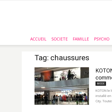
ACCUEIL
SOCIETE
FAMILLE
PSYCHO
Tag: chaussures
KOTON 
commer
MODE
KOTON le l
installé e
City. Toutes