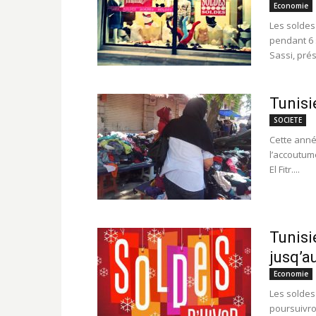
Economie
Les soldes
pendant 6 
Sassi, prés
Tunisie
SOCIETE
Cette anné
l’accoutum
El Fitr....
Tunisi
jusq’a
Economie
Les soldes 
poursuivron