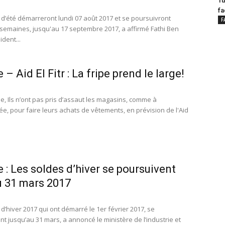
Tu
fa
 d’été démarreront lundi 07 août 2017 et se poursuivront
F
semaines, jusqu'au 17 septembre 2017, a affirmé Fathi Ben
ident...
 – Aid El Fitr : La fripe prend le large!
e, Ils n’ont pas pris d’assaut les magasins, comme à
ée, pour faire leurs achats de vêtements, en prévision de l'Aid
e : Les soldes d’hiver se poursuivent
u 31 mars 2017
d’hiver 2017 qui ont démarré le 1er février 2017, se
t jusqu’au 31 mars, a annoncé le ministère de l’industrie et