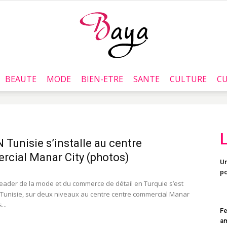
BEAUTE
MODE
BIEN-ETRE
SANTE
CULTURE
CU
Baya.tn
Tunisie s’installe au centre
cial Manar City (photos)
Un
po
eader de la mode et du commerce de détail en Turquie s’est
n Tunisie, sur deux niveaux au centre centre commercial Manar
...
Fe
a