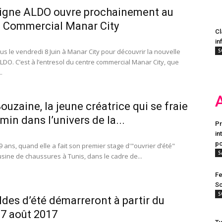
igne ALDO ouvre prochainement au
 Commercial Manar City
Cl
in
s le vendredi 8 Juin à Manar City pour découvrir la nouvelle
S
LDO. C’est à l’entresol du centre commercial Manar City, que
.
ouzaine, la jeune créatrice qui se fraie
min dans l’univers de la...
Pr
in
po
19 ans, quand elle a fait son premier stage d'"ouvrier d’été"
S
sine de chaussures à Tunis, dans le cadre de...
Fe
Sc
S
ldes d’été démarreront à partir du
07 août 2017