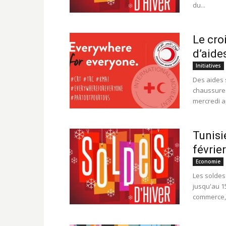
du...
Le cro
d’aide
Initiatives
Des aides 
chaussures
mercredi ap
Tunisi
févrie
Economie
Les soldes
jusqu'au 1
commerce, 