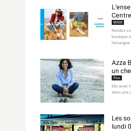
L’ense
Centre
MODE
Rendez-vou
boutique A
l’enseigne..
Azza B
un che
Plus
Elle avait 
dans une u
Les so
lundi 