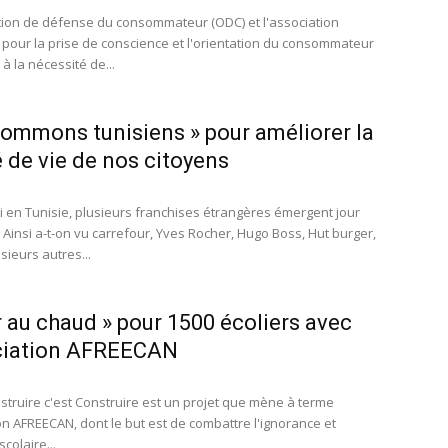
tion de défense du consommateur (ODC) et l'association
 pour la prise de conscience et l'orientation du consommateur
à la nécessité de...
ommons tunisiens » pour améliorer la
é de vie de nos citoyens
i en Tunisie, plusieurs franchises étrangères émergent jour
 Ainsi a-t-on vu carrefour, Yves Rocher, Hugo Boss, Hut burger,
usieurs autres...
r au chaud » pour 1500 écoliers avec
ociation AFREECAN
nstruire c'est Construire est un projet que mène à terme
on AFREECAN, dont le but est de combattre l'ignorance et
colaire...