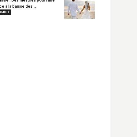
nisie : Des mesures pour faire
ce à la baisse des...
AMILLE