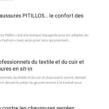
aussures PITILLOS… le confort des
es Pitillos » est une marque espagnole pour les adeptes du
 « Fashion » mais aussi pour ceux qui prennent...
ofessionnels du textile et du cuir et
ures en sit-in
sionnels du textile et du cuir et chaussures seront, demain
sit-in devant le palais du gouvernement à la Kasbah pour
 contre les chaussures serrées