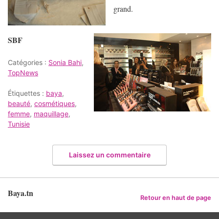
grand.
SBF
Catégories :
Sonia Bahi
,
TopNews
Étiquettes :
baya
,
beauté
,
cosmétiques
,
femme
,
maquillage
,
Tunisie
Laissez un commentaire
Baya.tn
Retour en haut de page