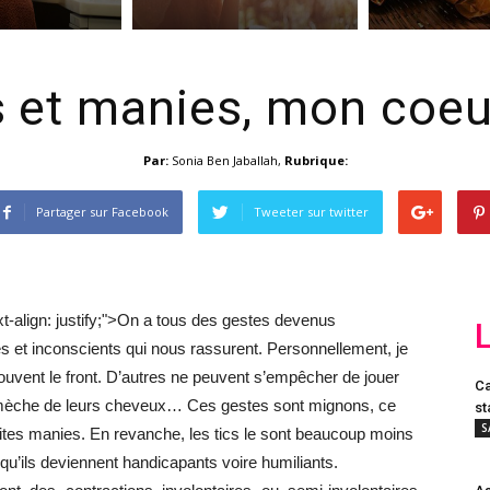
s et manies, mon coe
Par:
Sonia Ben Jaballah
,
Rubrique:
Partager sur Facebook
Tweeter sur twitter
t-align: justify;">
On a tous des gestes devenus
es et inconscients qui nous rassurent. Personnellement, je
ouvent le front. D’autres ne peuvent s’empêcher de jouer
Ca
èche de leurs cheveux… Ces gestes sont mignons, ce
st
S
ites manies. En revanche, les tics le sont beaucoup moins
squ’ils deviennent handicapants voire humiliants.