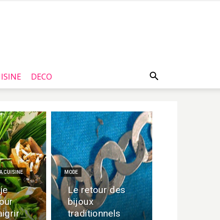
ISINE
DECO
A CUISINE
MODE
je
Le retour des
our
bijoux
igrir
traditionnels