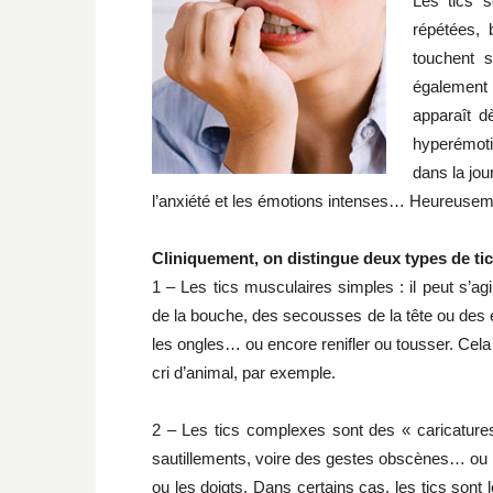
Les tics s
répétées, 
touchent s
également
apparaît d
hyperémotif
dans la jou
l’anxiété et les émotions intenses… Heureuseme
Cliniquement, on distingue deux types de tic
1 – Les tics musculaires simples : il peut s’ag
de la bouche, des secousses de la tête ou des 
les ongles… ou encore renifler ou tousser. Ce
cri d’animal, par exemple.
2 – Les tics complexes sont des « caricatu
sautillements, voire des gestes obscènes… ou b
ou les doigts. Dans certains cas, les tics sont 