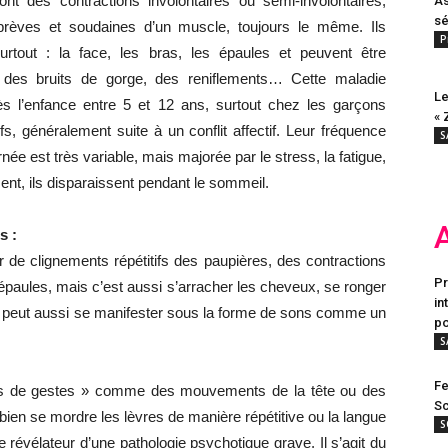
ont des contractions involontaires ou semi-involontaires,
As
sé
brèves et soudaines d’un muscle, toujours le même. Ils
P
urtout : la face, les bras, les épaules et peuvent être
 des bruits de gorge, des reniflements… Cette maladie
Le
ès l’enfance entre 5 et 12 ans, surtout chez les garçons
« 
s, généralement suite à un conflit affectif. Leur fréquence
S
rnée est très variable, mais majorée par le stress, la fatigue,
nt, ils disparaissent pendant le sommeil.
s :
ir de clignements répétitifs des paupières, des contractions
Pr
épaules, mais c’est aussi s’arracher les cheveux, se ronger
in
la peut aussi se manifester sous la forme de sons comme un
po
S
Fe
res de gestes » comme des mouvements de la tête ou des
Sc
ien se mordre les lèvres de manière répétitive ou la langue
S
le révélateur d’une pathologie psychotique grave. Il s’agit du