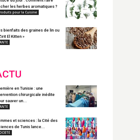
tuce du jour : comment faire
cher les herbes aromatiques ?
roduits pour la Cuisine
s bienfaits des graines de lin ou
Zirit El Kitten »
ANTE
ACTU
emière en Tunisie : une
tervention chirurgicale inédite
ur sauver un...
ANTE
mmes et sciences : la Cité des
iences de Tunis lance...
OCIETE