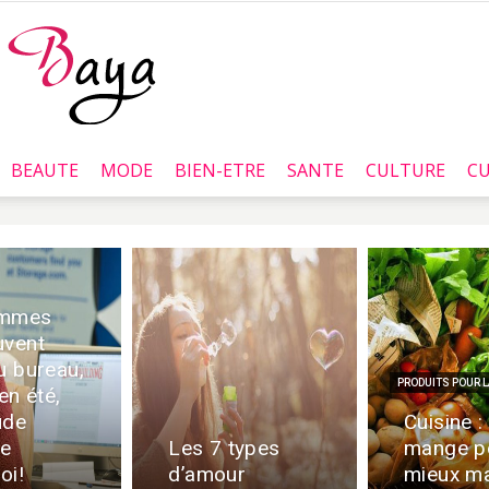
BEAUTE
MODE
BIEN-ETRE
SANTE
CULTURE
CU
Baya.tn
emmes
uvent
u bureau,
PRODUITS POUR L
n été,
ude
Cuisine : 
ue
Les 7 types
mange p
oi!
d’amour
mieux ma