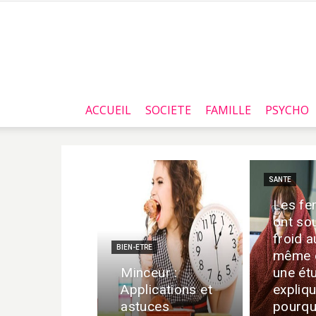
ACCUEIL
SOCIETE
FAMILLE
PSYCHO
SANTE
Les f
ont so
froid a
BIEN-ETRE
même e
Minceur :
une ét
Applications et
expliq
astuces
pourqu