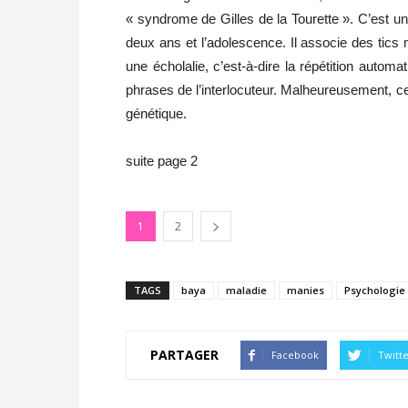
« syndrome de Gilles de la Tourette ». C’est un
deux ans et l’adolescence. Il associe des tics 
une écholalie, c’est-à-dire la répétition auto
phrases de l’interlocuteur. Malheureusement, ce
génétique.
suite page 2
1
2
TAGS
baya
maladie
manies
Psychologie
PARTAGER
Facebook
Twitt