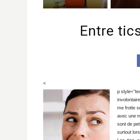
Entre tic
<
p style="tex
involontair
me frotte s
avec une m
sont de pet
surtout lor