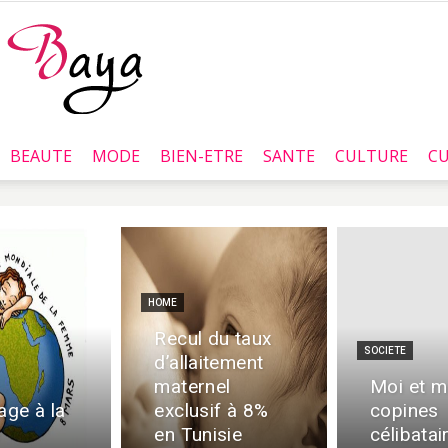
BEAUTE
MODE
BIEN-ETRE
SANTE
CULTURE
CU
Baya.tn
HOME
Recul du taux
SOCIETE
d’allaitement
maternel
Moi et 
ge à la
exclusif à 8%
copines
en Tunisie
célibatai