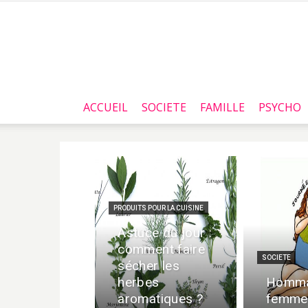
ACCUEIL
SOCIETE
FAMILLE
PSYCHO
PRODUITS POUR LA CUISINE
Astuce du jour :
comment faire
SOCIETE
sécher les
herbes
Homma
aromatiques ?
femme