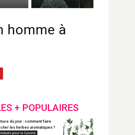
un homme à
LES + POPULAIRES
tuce du jour : comment faire
cher les herbes aromatiques ?
roduits pour la Cuisine