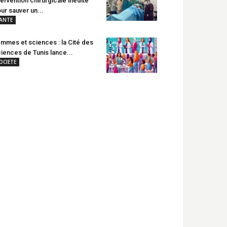
tervention chirurgicale inédite
ur sauver un...
ANTE
mmes et sciences : la Cité des
iences de Tunis lance...
OCIETE