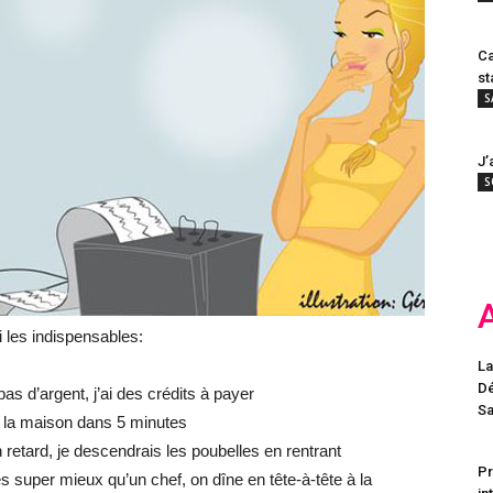
Ca
st
S
J’
S
les indispensables:
La
Dé
 pas d’argent, j’ai des crédits à payer
Sa
à la maison dans 5 minutes
 retard, je descendrais les poubelles en rentrant
Pr
s super mieux qu’un chef, on dîne en tête-à-tête à la