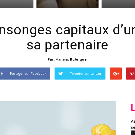
nsonges capitaux d’
sa partenaire
Par:
Mariem
,
Rubrique:
Partager sur Facebook
Tweeter sur twitter
As
sé
P