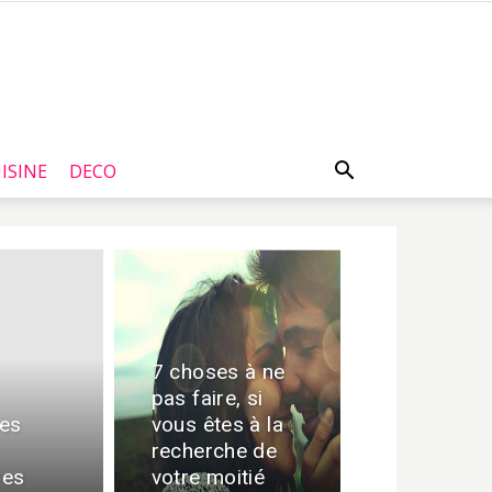
ISINE
DECO
7 choses à ne
pas faire, si
mes
vous êtes à la
recherche de
res
votre moitié