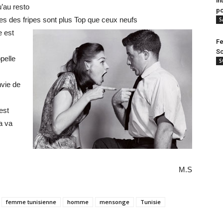
in
’au resto
po
ues des fripes sont plus Top que ceux neufs
S
e est
Fe
Sc
ppelle
S
nvie de
est
a va
M.S
femme tunisienne
homme
mensonge
Tunisie