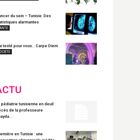
ncer du sein – Tunisie: Des
atistiques alarmantes
ANTE
ai testé pour vous… Carpe Diem
OCIETE
ACTU
 pédiatrie tunisienne en deuil :
cès de la professeure
ayda...
emière en Tunisie : une