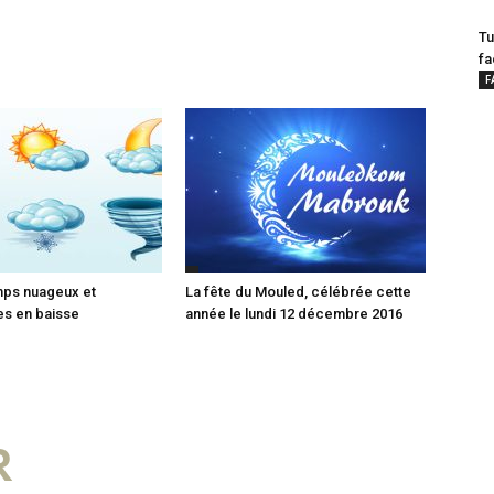
Tu
fa
F
mps nuageux et
La fête du Mouled, célébrée cette
es en baisse
année le lundi 12 décembre 2016
R