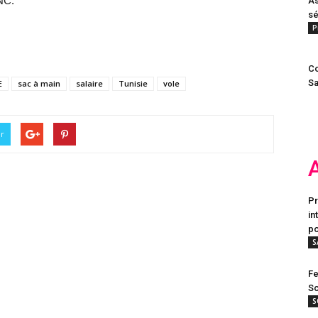
NC.
As
sé
P
Co
Sa
E
sac à main
salaire
Tunisie
vole
er
Pr
in
po
S
Fe
Sc
S