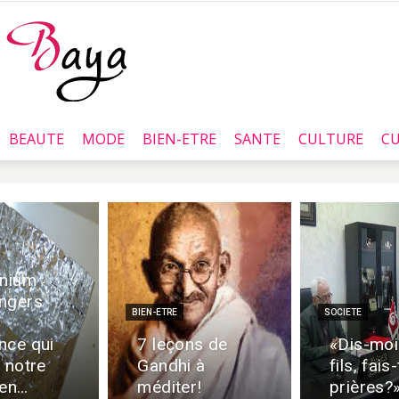
BEAUTE
MODE
BIEN-ETRE
SANTE
CULTURE
CU
Baya.tn
nium :
ngers
BIEN-ETRE
SOCIETE
nce qui
7 leçons de
«Dis-mo
 notre
Gandhi à
fils, fais
ien…
méditer!
prières?