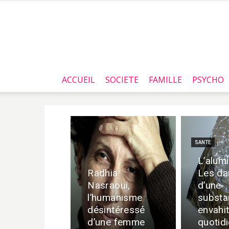
ACCUEIL
SOCIETE
FAMILLE
PSYCHO
SANTE
L’alumi
Radhia
Les da
Nasraoui,
d’une
l’humanisme
substa
désintéressé
envahit
d’une femme
quotid