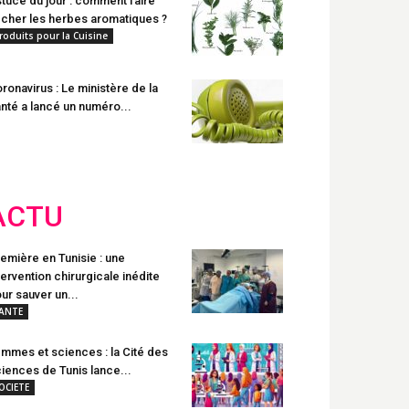
tuce du jour : comment faire
cher les herbes aromatiques ?
roduits pour la Cuisine
ronavirus : Le ministère de la
nté a lancé un numéro...
ACTU
emière en Tunisie : une
tervention chirurgicale inédite
ur sauver un...
ANTE
mmes et sciences : la Cité des
iences de Tunis lance...
OCIETE