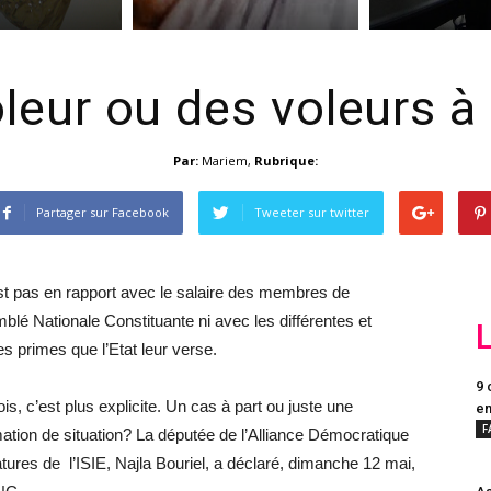
leur ou des voleurs à
Par:
Mariem
,
Rubrique:
Partager sur Facebook
Tweeter sur twitter
st pas en rapport avec le salaire des membres de
blé Nationale Constituante ni avec les différentes et
es primes que l’Etat leur verse.
9 
ois, c’est plus explicite. Un cas à part ou juste une
en
F
ation de situation? La députée de l’Alliance Démocratique
ures de l’ISIE, Najla Bouriel, a déclaré, dimanche 12 mai,