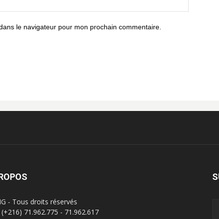
 dans le navigateur pour mon prochain commentaire.
PROPOS
S
G - Tous droits réservés
 : (+216) 71.962.775 - 71.962.617