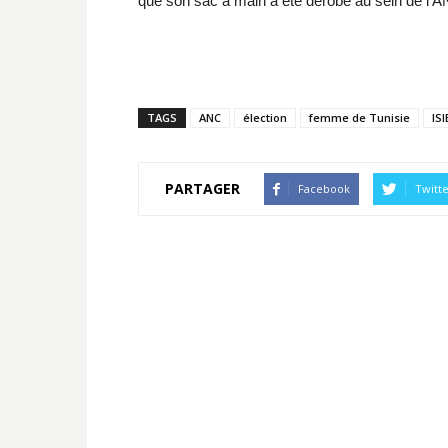
que son sac à main a été dérobé au sein de l’A
TAGS
ANC
élection
femme de Tunisie
ISI
PARTAGER
Facebook
Twitt