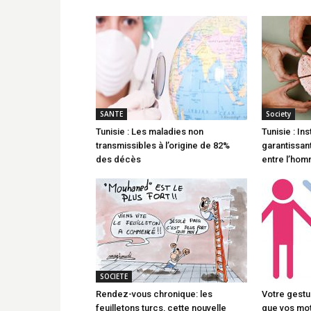
SANTE
Society
Tunisie : Les maladies non
Tunisie : Ins
transmissibles à l’origine de 82%
garantissant
des décès
entre l’hom
SOCIETE
Rendez-vous chronique: les
Votre gestue
feuilletons turcs, cette nouvelle
que vos mo