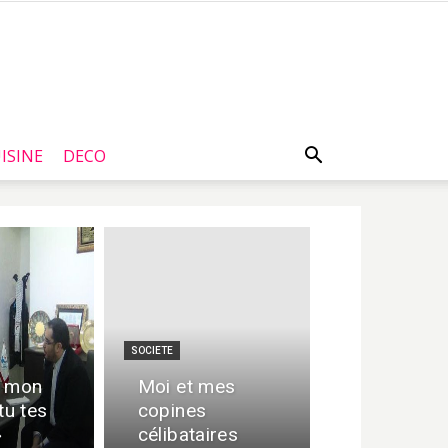
ISINE
DECO
SOCIETE
i mon
Moi et mes
-tu tes
copines
»
célibataires