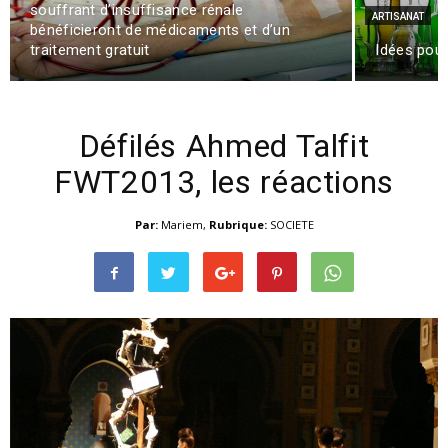
souffrant d’insuffisance rénale
ARTISANAT
bénéficieront de médicaments et d’un
traitement gratuit
Idées pour
Défilés Ahmed Talfit
FWT2013, les réactions
Par:
Mariem
,
Rubrique:
SOCIETE