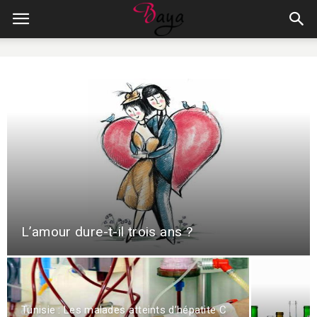
L’amour dure-t-il trois ans ?
Tunisie : Les malades atteints d’hépatite C