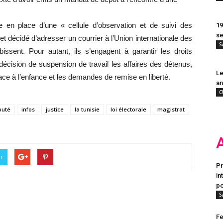
 en place d’une « cellule d’observation et de suivi des
19
se
t décidé d’adresser un courrier à l’Union internationale des
S
issent. Pour autant, ils s’engagent à garantir les droits
décision de suspension de travail les affaires des détenus,
Le
nace à l’enfance et les demandes de remise en liberté.
an
C
puté
infos
justice
la tunisie
loi électorale
magistrat
er
Pr
in
po
S
Fe