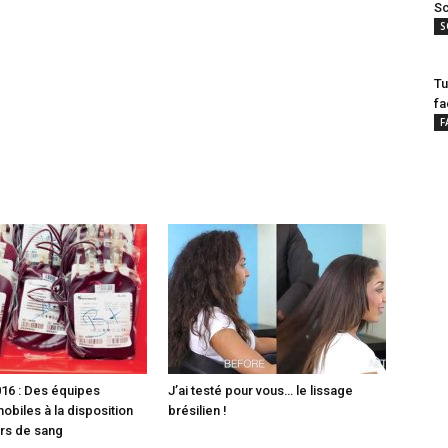
Sc
S
Tu
fa
F
16 : Des équipes
J’ai testé pour vous… le lissage
obiles à la disposition
brésilien !
rs de sang