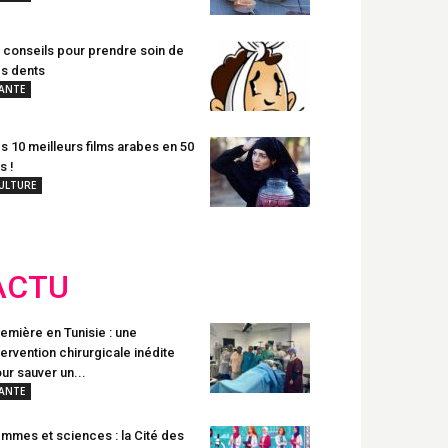
 conseils pour prendre soin de
s dents
ANTE
s 10 meilleurs films arabes en 50
s !
ULTURE
ACTU
emière en Tunisie : une
tervention chirurgicale inédite
ur sauver un...
ANTE
mmes et sciences : la Cité des