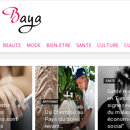
BEAUTE
MODE
BIEN-ETRE
SANTE
CULTURE
CU
Baya.tn
SANTE
Santé me
en Tunisi
ARTISANAT
sme :
signe ré
es
Du Chemtou au
du malai
ns sont
Pays du Soleil
économi
rs
levant…
social”