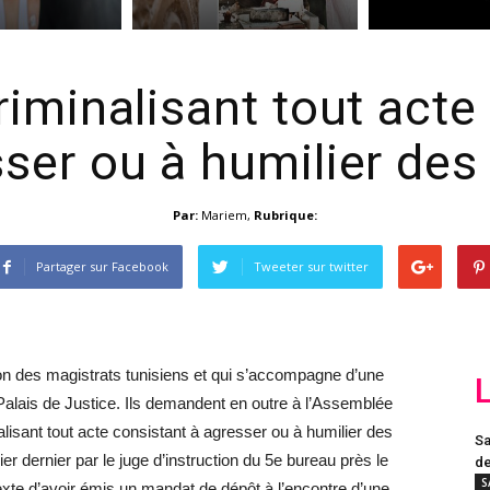
criminalisant tout acte
ser ou à humilier des
Par:
Mariem
,
Rubrique:
Partager sur Facebook
Tweeter sur twitter
ation des magistrats tunisiens et qui s’accompagne d’une
 Palais de Justice. Ils demandent en outre à l’Assemblée
alisant tout acte consistant à agresser ou à humilier des
Sa
rier dernier par le juge d’instruction du 5e bureau près le
de
S
exte d’avoir émis un mandat de dépôt à l’encontre d’une