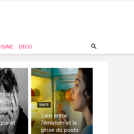
ISINE
DECO
ntale
e: “Un
SANTE
vélateur
se
Lien entre
que et
l’émotion et la
prise du poids