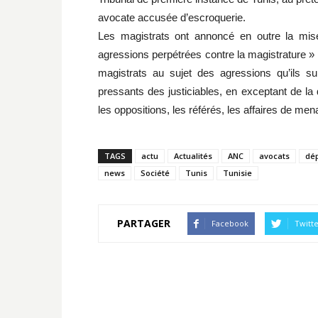
avocate accusée d’escroquerie.
Les magistrats ont annoncé en outre la mise
agressions perpétrées contre la magistrature » e
magistrats au sujet des agressions qu’ils sub
pressants des justiciables, en exceptant de la 
les oppositions, les référés, les affaires de me
TAGS
actu
Actualités
ANC
avocats
dé
news
Société
Tunis
Tunisie
PARTAGER
Facebook
Twitt