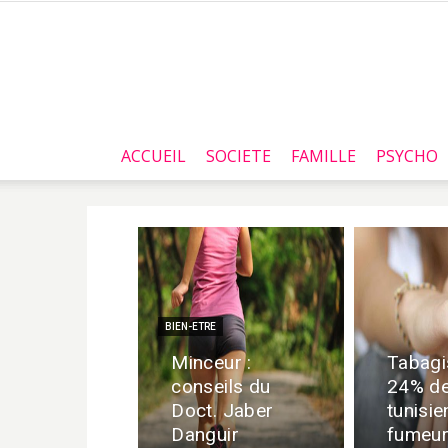
ACCUEIL
SOCIETE
FAMILLE
PSYCHO
BIEN-ETRE
Minceur :
Tabagi
conseils du
24% d
Doct. Jaber
tunisie
Danguir
fumeu