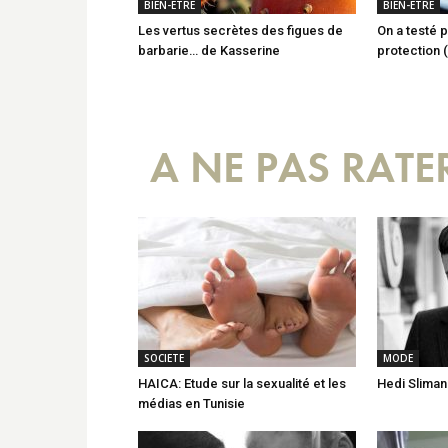
BIEN-ETRE
BIEN-ETRE
Les vertus secrètes des figues de
On a testé 
barbarie… de Kasserine
protection 
A NE PAS RATE
SOCIETE
MODE
HAICA: Etude sur la sexualité et les
Hedi Sliman
médias en Tunisie