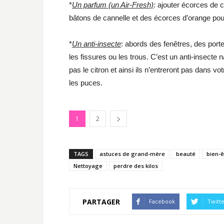
*
Un parfum (un Air-Fresh)
: ajouter écorces de c
bâtons de cannelle et des écorces d’orange pour 
*
Un anti-insecte
: abords des fenêtres, des port
les fissures ou les trous. C’est un anti-insecte 
pas le citron et ainsi ils n’entreront pas dans v
les puces.
1
2
TAGS
astuces de grand-mère
beauté
bien-ê
Nettoyage
perdre des kilos
PARTAGER
Facebook
Twitt