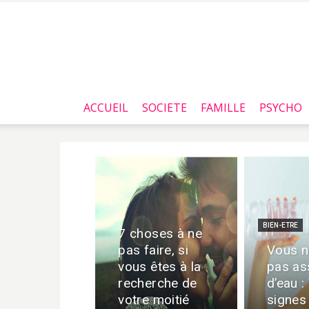
ACCUEIL
SOCIETE
FAMILLE
PSYCHO
BIEN-ETRE
7 choses à ne
pas faire, si
Vous n
vous êtes à la
pas as
recherche de
d’eau :
votre moitié
signes