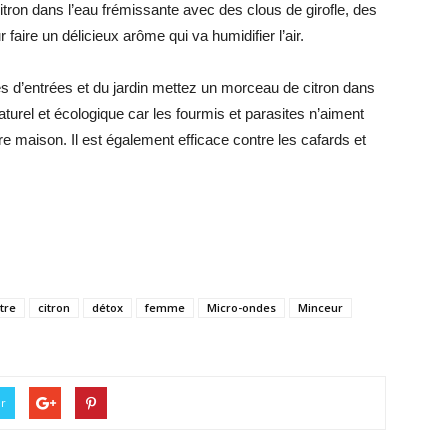
itron dans l’eau frémissante avec des clous de girofle, des
faire un délicieux arôme qui va humidifier l’air.
es d’entrées et du jardin mettez un morceau de citron dans
naturel et écologique car les fourmis et parasites n’aiment
otre maison. Il est également efficace contre les cafards et
tre
citron
détox
femme
Micro-ondes
Minceur
er