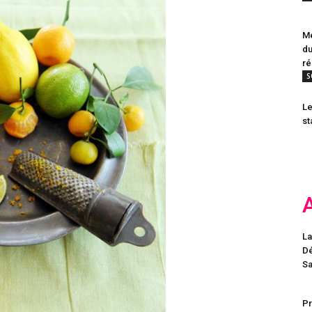
Me
du
ré
S
Le
st
La
Dé
Sa
Pr