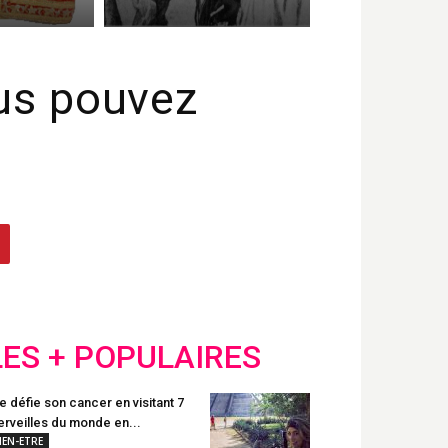
us pouvez
LES + POPULAIRES
le défie son cancer en visitant 7
rveilles du monde en...
IEN-ETRE