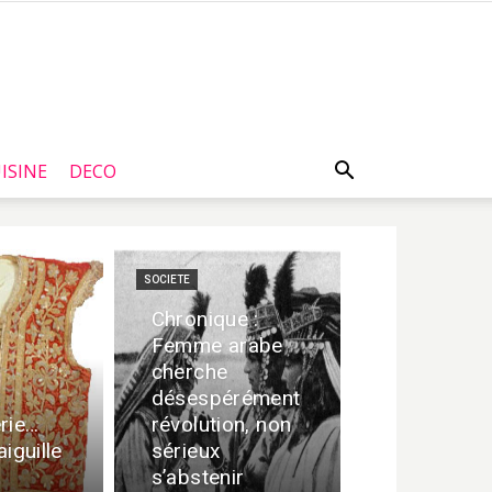
ISINE
DECO
SOCIETE
Chronique :
Femme arabe
cherche
désespérément
rie…
révolution, non
aiguille
sérieux
s’abstenir