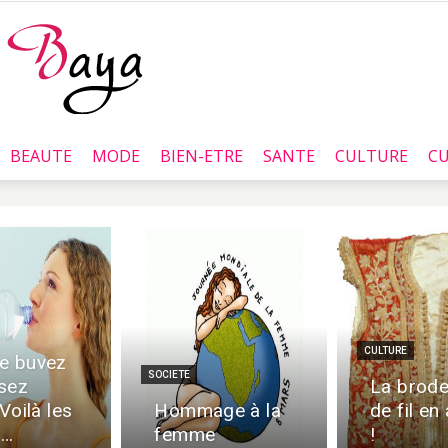
BEAUTE
MODE
BIEN-ETRE
SANTE
CULTURE
CU
Baya.tn
CULTURE
e buvez
SOCIETE
sez
La brode
 Voilà les
Hommage à la
de fil en 
 …
femme
!