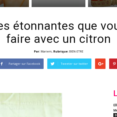
es étonnantes que vo
faire avec un citron
Par:
Mariem
,
Rubrique:
BIEN-ETRE
Partager sur Facebook
Tweeter sur twitter
El
Me
B