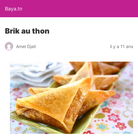
Baya.tn
Brik au thon
Amel Djait
il y a 11 ans