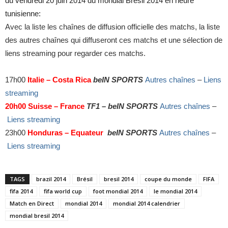
du vendredi 20 juin 2014 du mondial Brésil 2014 en heure
tunisienne:
Avec la liste les chaînes de diffusion officielle des matchs, la liste
des autres chaînes qui diffuseront ces matchs et une sélection de
liens streaming pour regarder ces matchs.
17h00
Italie – Costa Rica
beIN SPORTS
Autres chaînes
–
Liens
streaming
20h00
Suisse
–
France
TF1 – beIN SPORTS
Autres chaînes
–
Liens streaming
23h00
Honduras – Equateur
beIN SPORTS
Autres chaînes
–
Liens streaming
TAGS
brazil 2014
Brésil
bresil 2014
coupe du monde
FIFA
fifa 2014
fifa world cup
foot mondial 2014
le mondial 2014
Match en Direct
mondial 2014
mondial 2014 calendrier
mondial bresil 2014