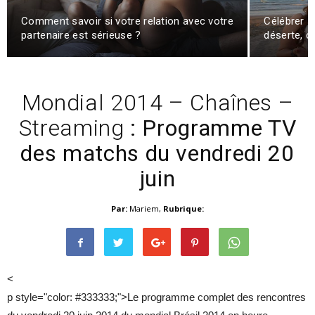
Comment savoir si votre relation avec votre
Célébrer s
partenaire est sérieuse ?
déserte, c
Mondial 2014 – Chaînes –
Streaming
: Programme TV
des matchs du vendredi 20
juin
Par:
Mariem
,
Rubrique:
<
p style="color: #333333;">Le programme complet des rencontres