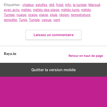
Étiquettes :
chaleur
,
estofex
,
été
,
froid
,
info
,
la tunisie
,
Marqué
avec actu
,
météo
,
météo des plage
,
météo tunis
,
météo
Tunisie
,
nuage
,
orage
,
plage
,
pluie
,
région
,
température
,
tempête
,
Tunis
,
Tunisie
,
vague
,
vent
Laissez un commentaire
Baya.tn
Retour en haut de page
Quitter la version mobile