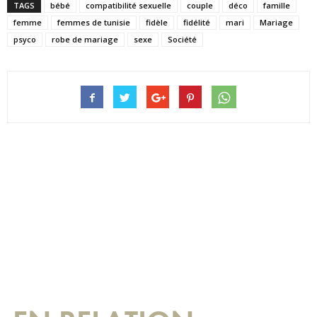
TAGS
bébé
compatibilité sexuelle
couple
déco
famille
femme
femmes de tunisie
fidèle
fidélité
mari
Mariage
psyco
robe de mariage
sexe
Société