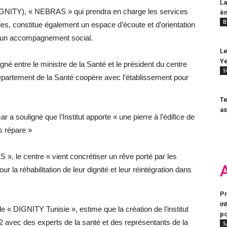
La
 (DIGNITY), « NEBRAS » qui prendra en charge les services
èm
B
illes, constitue également un espace d’écoute et d’orientation
t un accompagnement social.
Le
Ye
gné entre le ministre de la Santé et le président du centre
S
épartement de la Santé coopère avec l’établissement pour
Te
as
souligné que l’Institut apporte « une pierre à l’édifice de
s répare »
 », le centre « vient concrétiser un rêve porté par les
r la réhabilitation de leur dignité et leur réintégration dans
Pr
in
« DIGNITY Tunisie », estime que la création de l’institut
po
12 avec des experts de la santé et des représentants de la
S