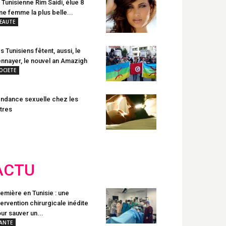
 Tunisienne Rim Saidi, élue 8
e femme la plus belle...
EAUTE
s Tunisiens fêtent, aussi, le
nnayer, le nouvel an Amazigh
OCIETE
ndance sexuelle chez les
tres
ACTU
emière en Tunisie : une
tervention chirurgicale inédite
ur sauver un...
ANTE