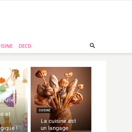
ISINE
DECO
ue
e, une
CUISINE
ue et
La cuisine est
gique !
un langage