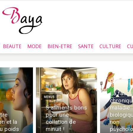
BEAUTE
MODE
BIEN-ETRE
SANTE
CULTURE
CU
Baya.tn
La fatig
MENUS
chroniqu
5 aliments bons
maladie
tre
pour une
biologiq
on et la
collation de
non
du poids
minuit !
psycholo