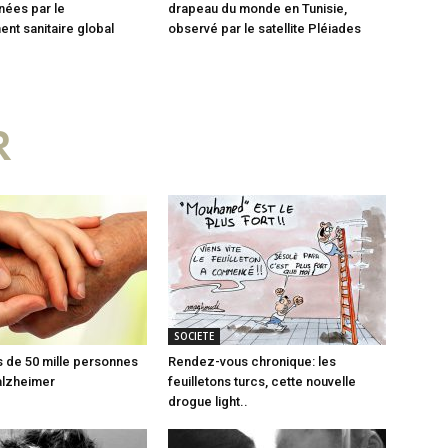
nées par le
drapeau du monde en Tunisie,
nt sanitaire global
observé par le satellite Pléiades
R
SOCIETE
us de 50 mille personnes
Rendez-vous chronique: les
’alzheimer
feuilletons turcs, cette nouvelle
drogue light..