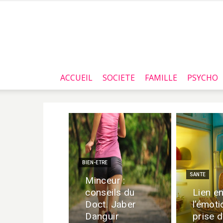
ACCUEIL
SOCIETE
FAMILLE
PSYCHO
BIEN-ETRE
SANTE
Minceur :
conseils du
Lien en
Doct. Jaber
l’émoti
Danguir
prise 