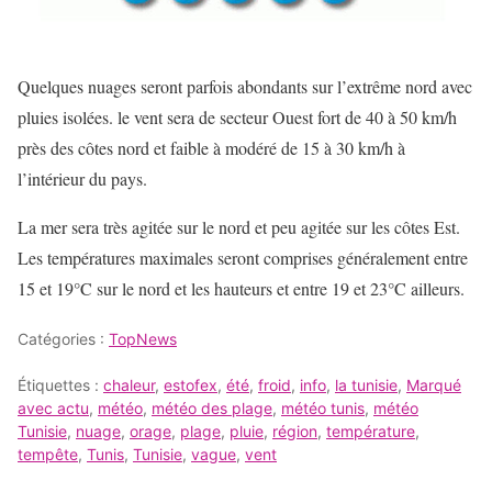
Quelques nuages seront parfois abondants sur l’extrême nord avec
pluies isolées. le vent sera de secteur Ouest fort de 40 à 50 km/h
près des côtes nord et faible à modéré de 15 à 30 km/h à
l’intérieur du pays.
La mer sera très agitée sur le nord et peu agitée sur les côtes Est.
Les températures maximales seront comprises généralement entre
15 et 19°C sur le nord et les hauteurs et entre 19 et 23°C ailleurs.
Catégories :
TopNews
Étiquettes :
chaleur
,
estofex
,
été
,
froid
,
info
,
la tunisie
,
Marqué
avec actu
,
météo
,
météo des plage
,
météo tunis
,
météo
Tunisie
,
nuage
,
orage
,
plage
,
pluie
,
région
,
température
,
tempête
,
Tunis
,
Tunisie
,
vague
,
vent