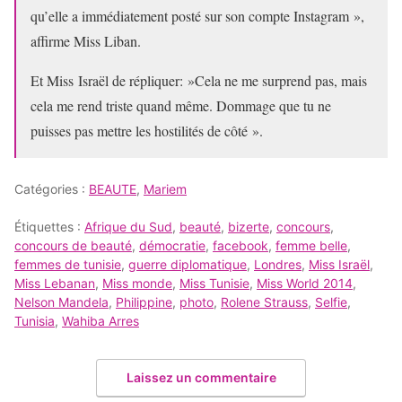
qu’elle a immédiatement posté sur son compte Instagram »,
affirme Miss Liban.
Et Miss Israël de répliquer: »Cela ne me surprend pas, mais
cela me rend triste quand même. Dommage que tu ne
puisses pas mettre les hostilités de côté ».
Catégories :
BEAUTE
,
Mariem
Étiquettes :
Afrique du Sud
,
beauté
,
bizerte
,
concours
,
concours de beauté
,
démocratie
,
facebook
,
femme belle
,
femmes de tunisie
,
guerre diplomatique
,
Londres
,
Miss Israël
,
Miss Lebanan
,
Miss monde
,
Miss Tunisie
,
Miss World 2014
,
Nelson Mandela
,
Philippine
,
photo
,
Rolene Strauss
,
Selfie
,
Tunisia
,
Wahiba Arres
Laissez un commentaire