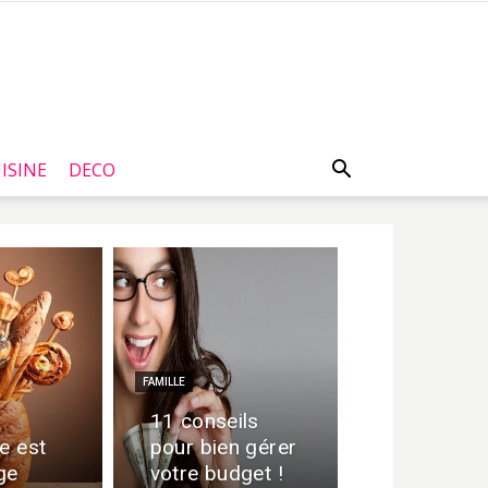
ISINE
DECO
FAMILLE
11 conseils
e est
pour bien gérer
ge
votre budget !