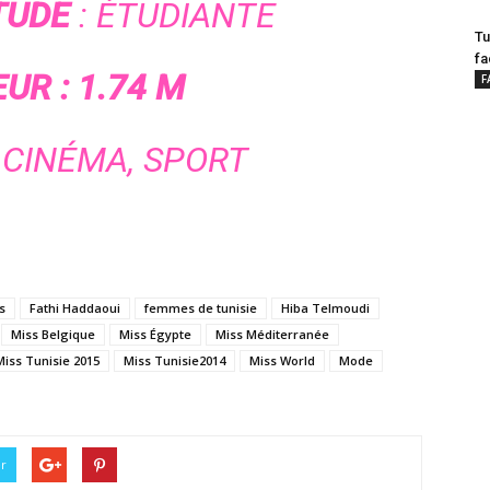
TUDE
: ÉTUDIANTE
Tu
fa
UR : 1.74 M
F
 CINÉMA, SPORT
s
Fathi Haddaoui
femmes de tunisie
Hiba Telmoudi
Miss Belgique
Miss Égypte
Miss Méditerranée
Miss Tunisie 2015
Miss Tunisie2014
Miss World
Mode
er