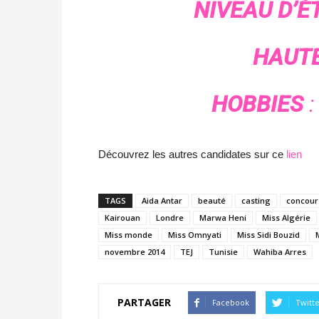
NIVEAU D’É
HAUTE
HOBBIES
:
Découvrez les autres candidates sur ce
lien
TAGS
Aida Antar
beauté
casting
concour
Kairouan
Londre
Marwa Heni
Miss Algérie
Miss monde
Miss Omnyati
Miss Sidi Bouzid
novembre 2014
TEJ
Tunisie
Wahiba Arres
PARTAGER
Facebook
Twitt