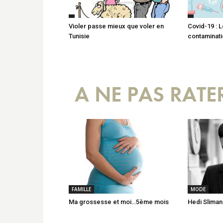
Violer passe mieux que voler en
Covid-19 : L
Tunisie
contaminatio
A NE PAS RATE
FAMILLE
MODE
Ma grossesse et moi…5ème mois
Hedi Sliman