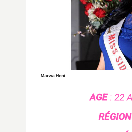
Marwa Heni
AGE
: 22 
RÉGION