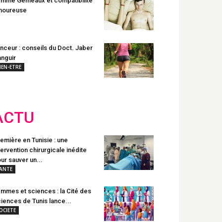
mme Gémeaux et compatibilité
moureuse
nceur : conseils du Doct. Jaber
nguir
IEN-ETRE
ACTU
emière en Tunisie : une
tervention chirurgicale inédite
ur sauver un...
ANTE
mmes et sciences : la Cité des
iences de Tunis lance...
OCIETE