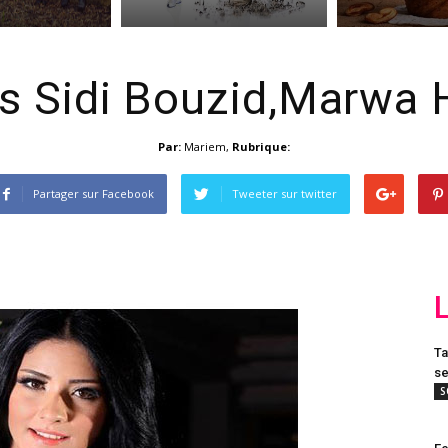
s Sidi Bouzid,Marwa 
Par:
Mariem
,
Rubrique:
Partager sur Facebook
Tweeter sur twitter
Ta
se
S