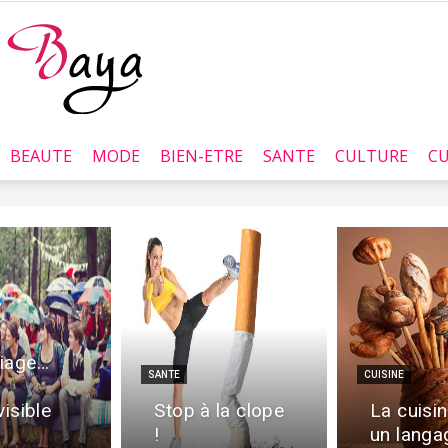
BEAUTE
MODE
BIEN-ETRE
SANTE
CULTURE
CU
Baya.tn
iage…
SANTE
CUISINE
visible
Stop à la clope
La cuisin
!
un langa