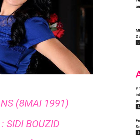
Fe
a
Mi
Da
B
Pr
in
ANS (8MAI 1991)
po
S
: SIDI BOUZID
Fe
Sc
S