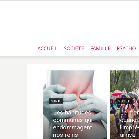
ACCUEIL
SOCIETE
FAMILLE
PSYCHO
SANTE
SOCIETE
Les habitudes
Le mar
communes qui
quand
endommagent
l’impré
nos reins
arrive