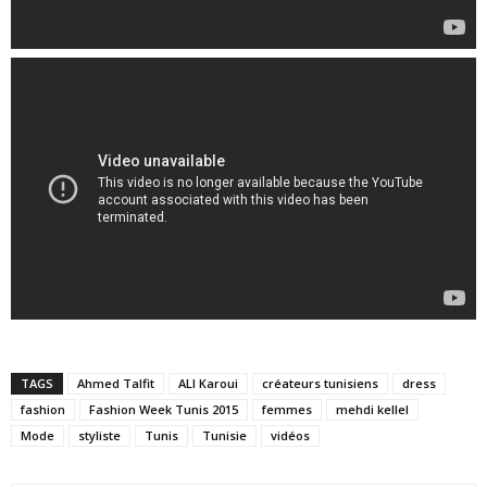
TAGS
Ahmed Talfit
ALI Karoui
créateurs tunisiens
dress
fashion
Fashion Week Tunis 2015
femmes
mehdi kellel
Mode
styliste
Tunis
Tunisie
vidéos