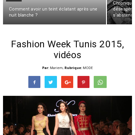
Chronique
Comment avoir un teint éclatant après une
désespérém
nuit blanche ?
s’abstenir
Fashion Week Tunis 2015,
vidéos
Par:
Mariem
,
Rubrique:
MODE