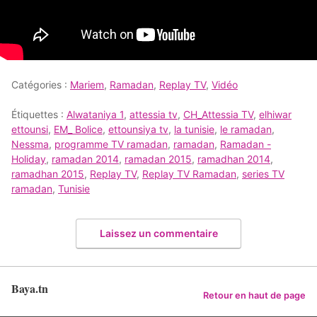
Catégories :
Mariem
,
Ramadan
,
Replay TV
,
Vidéo
Étiquettes :
Alwataniya 1
,
attessia tv
,
CH_Attessia TV
,
elhiwar
ettounsi
,
EM_ Bolice
,
ettounsiya tv
,
la tunisie
,
le ramadan
,
Nessma
,
programme TV ramadan
,
ramadan
,
Ramadan -
Holiday
,
ramadan 2014
,
ramadan 2015
,
ramadhan 2014
,
ramadhan 2015
,
Replay TV
,
Replay TV Ramadan
,
series TV
ramadan
,
Tunisie
Laissez un commentaire
Baya.tn
Retour en haut de page