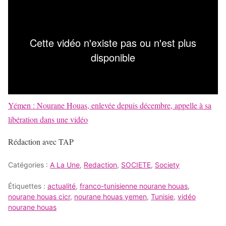
Yémen : Nourane Houas, enlevée depuis décembre, appelle à sa
libération dans une vidéo
Rédaction avec TAP
Catégories :
A La Une
,
Redaction
,
SOCIETE
,
Society
Étiquettes :
actualité
,
franco-tunisienne nourane houas
,
nourane houas cicr
,
nourane houas yemen
,
Tunisie
,
vidéo
nourane houas