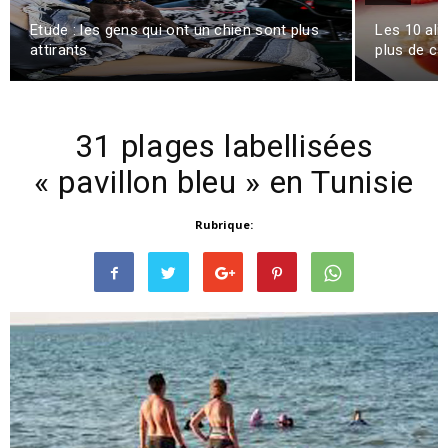
Etude : les gens qui ont un chien sont plus
Les 10 ali
attirants
plus de ca
31 plages labellisées
« pavillon bleu » en Tunisie
Rubrique: