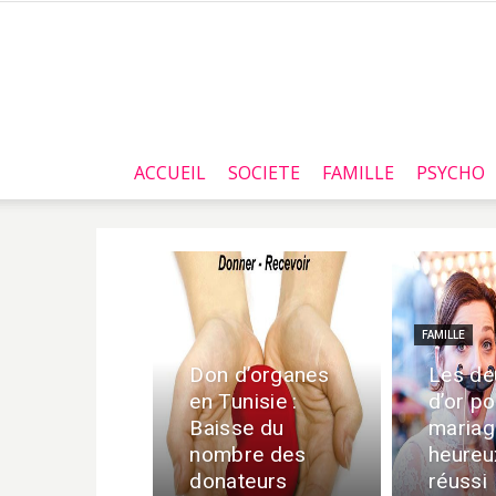
ACCUEIL
SOCIETE
FAMILLE
PSYCHO
FAMILLE
Don d’organes
Les de
en Tunisie :
d’or po
Baisse du
mariag
nombre des
heureu
donateurs
réussi