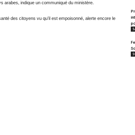
ys arabes, indique un communiqué du ministère.
Pr
in
 santé des citoyens vu qu’il est empoisonné, alerte encore le
po
S
Fe
Sc
S