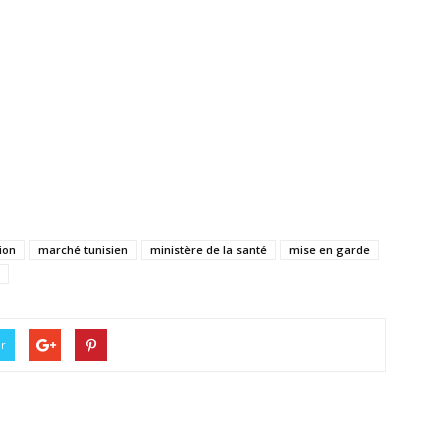
ion
marché tunisien
ministère de la santé
mise en garde
er