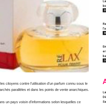
La
bi
B
Ra
l’
M
En
er
ba
S
les citoyens contre l’utilisation d’un parfum connu sous le
archés parallèles et dans les points de vente anarchiques.
La
Dé
ans un pays voisin d’informations selon lesquelles ce
Sa