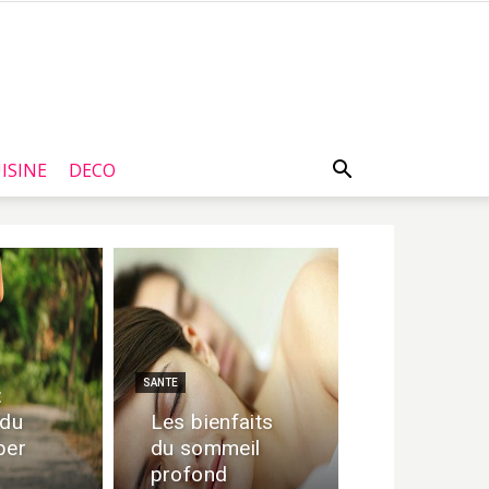
ISINE
DECO
SANTE
:
 du
Les bienfaits
ber
du sommeil
profond