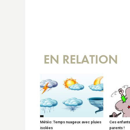
EN RELATION
Météo: Temps nuageux avec pluies
Ces enfants 
isolées
parents !