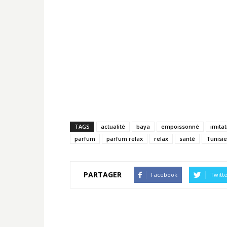
TAGS
actualité
baya
empoissonné
imitat
parfum
parfum relax
relax
santé
Tunisie
PARTAGER
Facebook
Twitt