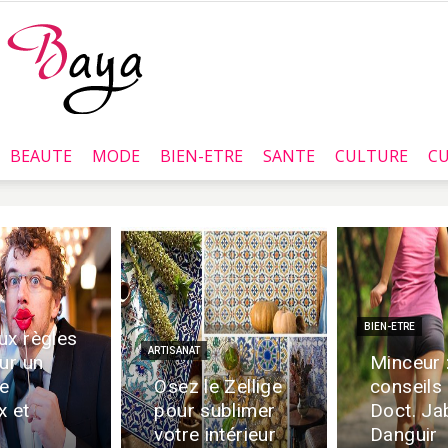
BEAUTE
MODE
BIEN-ETRE
SANTE
CULTURE
CU
Baya.tn
BIEN-ETRE
ux règles
ARTISANAT
ur un
Minceur 
e
Osez le Zellige
conseils
x et
pour sublimer
Doct. Ja
votre intérieur
Danguir