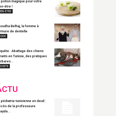
 potion magique pour votre
en-être !
IEN-ETRE
oudha Belhaj, la femme à
armure de dentelle
ODE
quête : Abattage des chiens
rants en Tunisie, des pratiques
rbares...
OCIETE
ACTU
 pédiatrie tunisienne en deuil :
cès de la professeure
ayda...