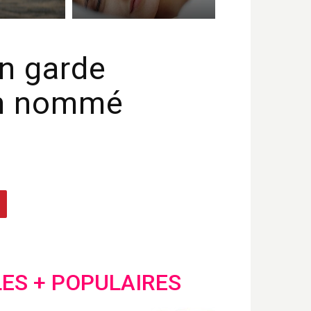
en garde
fum nommé
LES + POPULAIRES