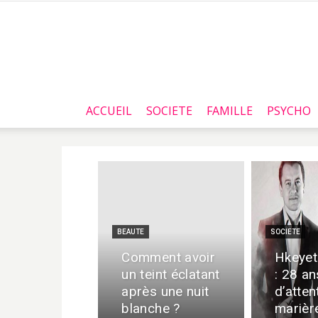
ACCUEIL
SOCIETE
FAMILLE
PSYCHO
BEAUTE
SOCIETE
Comment avoir
Hkeyet
un teint éclatant
: 28 an
après une nuit
d’atten
blanche ?
marièr