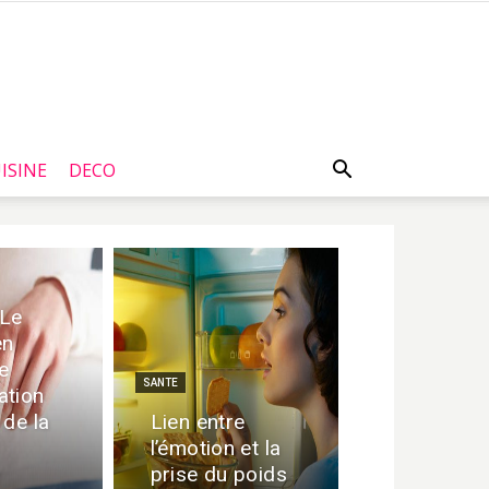
ISINE
DECO
 Le
en
e
SANTE
ation
 de la
Lien entre
l’émotion et la
e
prise du poids