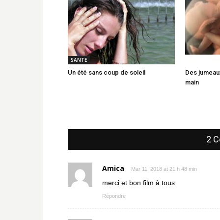
SANTE
Un été sans coup de soleil
Des jumeaux
main
2 C
Amica
Mar 11, 2018 at 21 h 48 min
merci et bon film à tous
Répondre