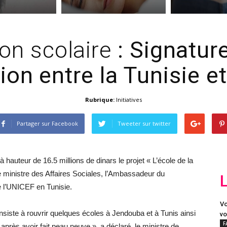
on scolaire
: Signatur
on entre la Tunisie et
Rubrique:
Initiatives
Partager sur Facebook
Tweeter sur twitter
à hauteur de 16.5 millions de dinars le projet « L’école de la
e ministre des Affaires Sociales, l’Ambassadeur du
 l’UNICEF en Tunisie.
Vo
onsiste à rouvrir quelques écoles à Jendouba et à Tunis ainsi
vo
F
près avoir fait peau neuve », a déclaré, le ministre de