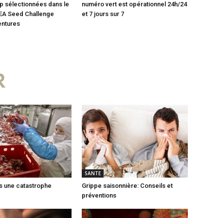
up sélectionnées dans le
numéro vert est opérationnel 24h/24
EA Seed Challenge
et 7 jours sur 7
entures
R
SANTE
rs une catastrophe
Grippe saisonnière: Conseils et
préventions