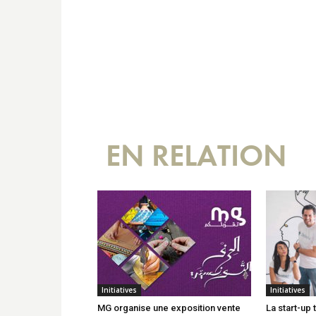
EN RELATION
Initiatives
Initiatives
MG organise une exposition vente
La start-up