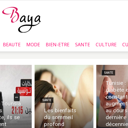
BEAUTE
MODE
BIEN-ETRE
SANTE
CULTURE
CU
Baya.tn
SANTE
Tunisie :
diabète 
constant
SANTE
 Tounsia
augment
s
Les bienfaits
au cours
te, ils se
du sommeil
dernière
ent
profond
décenni