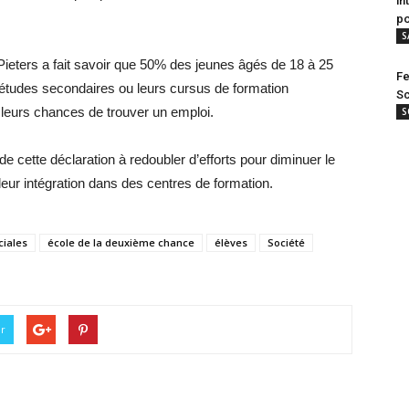
in
po
S
Pieters a fait savoir que 50% des jeunes âgés de 18 à 25
Fe
s études secondaires ou leurs cursus de formation
Sc
 leurs chances de trouver un emploi.
S
de cette déclaration à redoubler d’efforts pour diminuer le
eur intégration dans des centres de formation.
ciales
école de la deuxième chance
élèves
Société
er