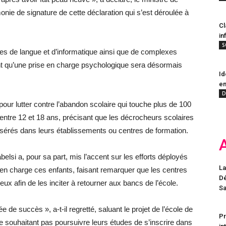
nie de signature de cette déclaration qui s’est déroulée à
Cl
in
S
lles de langue et d’informatique ainsi que de complexes
sant qu’une prise en charge psychologique sera désormais
Id
en
D
e pour lutter contre l’abandon scolaire qui touche plus de 100
 entre 12 et 18 ans, précisant que les décrocheurs scolaires
sérés dans leurs établissements ou centres de formation.
lsi a, pour sa part, mis l’accent sur les efforts déployés
La
en charge ces enfants, faisant remarquer que les centres
Dé
eux afin de les inciter à retourner aux bancs de l’école.
Sa
 de succès », a-t-il regretté, saluant le projet de l’école de
Pr
 souhaitant pas poursuivre leurs études de s’inscrire dans