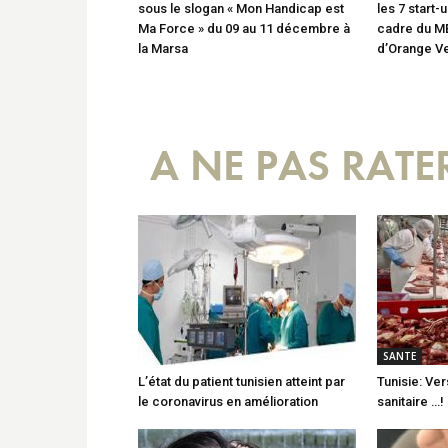
sous le slogan « Mon Handicap est
les 7 start-
Ma Force » du 09 au 11 décembre à
cadre du M
la Marsa
d’Orange V
A NE PAS RATE
SANTE
L’état du patient tunisien atteint par
Tunisie: Ve
le coronavirus en amélioration
sanitaire …!