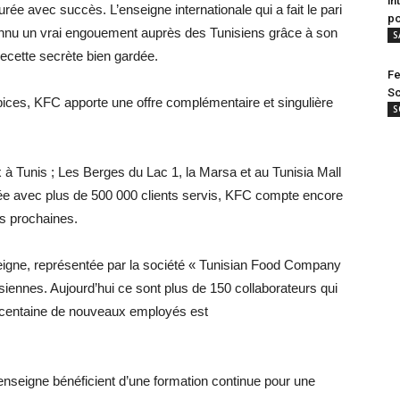
in
ée avec succès. L’enseigne internationale qui a fait le pari
po
connu un vrai engouement auprès des Tunisiens grâce à son
S
 recette secrète bien gardée.
Fe
Sc
épices, KFC apporte une offre complémentaire et singulière
S
x à Tunis ; Les Berges du Lac 1, la Marsa et au Tunisia Mall
ée avec plus de 500 000 clients servis, KFC compte encore
s prochaines.
seigne, représentée par la société « Tunisian Food Company
iennes. Aujourd’hui ce sont plus de 150 collaborateurs qui
ne centaine de nouveaux employés est
enseigne bénéficient d’une formation continue pour une