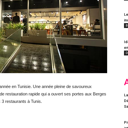
Le
in
B
Id
en
D
 année en Tunisie. Une année pleine de savoureux
e restauration rapide qui a ouvert ses portes aux Berges
La
Dé
c 3 restaurants à Tunis.
Sa
Pr