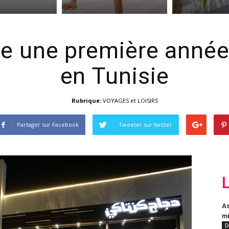
e une première année
en Tunisie
Rubrique:
VOYAGES et LOISIRS
Partager sur Facebook
Tweeter sur twitter
As
mi
D