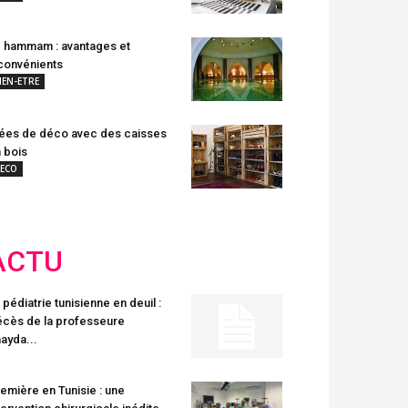
 hammam : avantages et
convénients
IEN-ETRE
ées de déco avec des caisses
 bois
ECO
ACTU
 pédiatrie tunisienne en deuil :
cès de la professeure
ayda...
emière en Tunisie : une