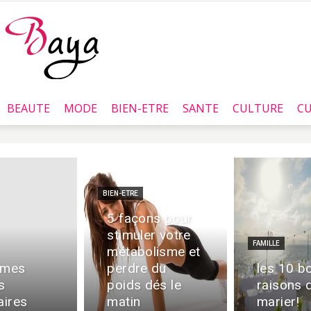
BEAUTE
MODE
BIEN-ETRE
SANTE
CULTURE
CU
Baya.tn
BIEN-ETRE
5 façons pour
stimuler votre
FAMILLE
métabolisme et
 mes
perdre du
les 10 b
s
poids dés le
raisons 
aires
matin
marier!