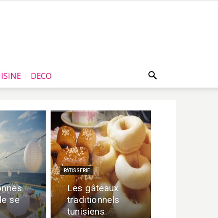
ISINE
DECO
PATISSERIE
onnes
Les gâteaux
de se
traditionnels
tunisiens