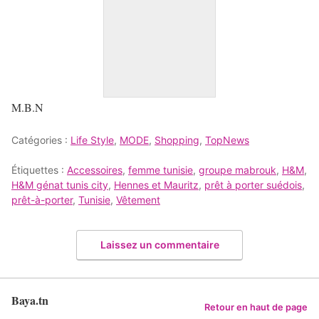
M.B.N
Catégories :
Life Style
,
MODE
,
Shopping
,
TopNews
Étiquettes :
Accessoires
,
femme tunisie
,
groupe mabrouk
,
H&M
,
H&M génat tunis city
,
Hennes et Mauritz
,
prêt à porter suédois
,
prêt-à-porter
,
Tunisie
,
Vêtement
Laissez un commentaire
Baya.tn
Retour en haut de page