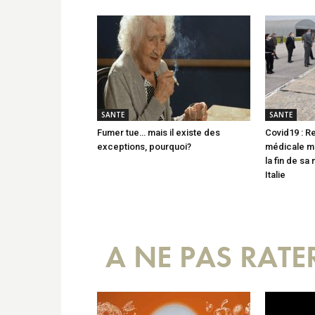
SANTE
SANTE
Fumer tue… mais il existe des
Covid19 : R
exceptions, pourquoi?
médicale mi
la fin de sa
Italie
A NE PAS RATE