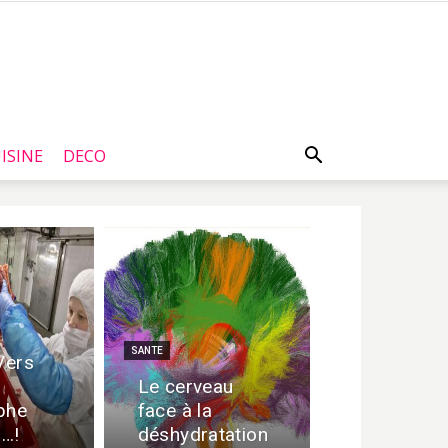
ISINE
DECO
SANTE
Vers
Le cerveau
phe
face à la
 …!
déshydratation