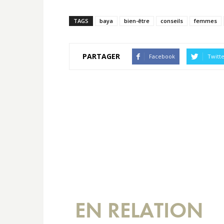
TAGS
baya
bien-être
conseils
femmes
PARTAGER
Facebook
Twitt
EN RELATION