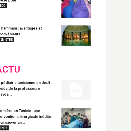
ve le pouf!
ECO
 hammam : avantages et
convénients
IEN-ETRE
ACTU
 pédiatrie tunisienne en deuil :
cès de la professeure
ayda...
emière en Tunisie : une
tervention chirurgicale inédite
ur sauver un...
ANTE