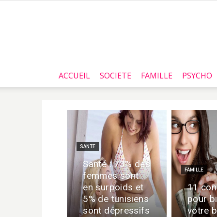
ACCUEIL
SOCIETE
FAMILLE
PSYCHO
SANTE
Santé : 73% des
FAMILLE
femmes sont
en surpoids et
11 con
5% de tunisiens
pour b
sont dépressifs
votre b