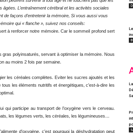
tion peuvent survenir à tout âge et ne touchent pas que les
Vi
D
 âgées. L’entraînement cérébral et les activités sociales
nt de façons d’entretenir la mémoire, Si vous aussi vous
émoire qui « flanche », suivez nos conseils:
Le
, sert à renforcer notre mémoire. Car le sommeil profond sert
in
B
s gras polyinsaturés, servant à optimiser la mémoire. Nous
 au moins 2 fois par semaine.
gier les céréales complètes. Eviter les sucres ajoutés et les
La
tous les éléments nutritifs et énergétiques, c’est-à-dire les
Dé
optimal.
Sa
ui qui participe au transport de l’oxygène vers le cerveau.
Pr
bats, les légumes verts, les céréales, les légumineuses…
in
po
S
limente d’oxygène, c’est pourquoi la déshydratation peut