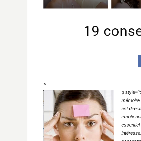
19 conse
<
p style="t
mémoire s
est direc
émotionne
essentiel
intéresse