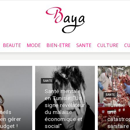
BEAUTE
MODE
BIEN-ETRE
SANTE
CULTURE
CU
Baya.tn
SANTE
Santé mentale
SANTE
en Tunisie: “Un
signe révélateur
Tunisie: 
seils
du malaise
une
ien gérer
économique et
catastro
udget !
social”
sanitaire