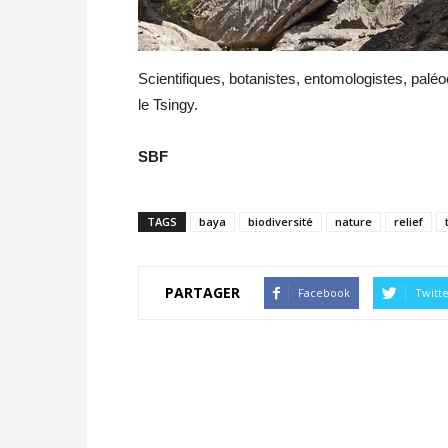
Scientifiques, botanistes, entomologistes, pa
le Tsingy.
SBF
TAGS
baya
biodiversité
nature
relief
PARTAGER
Facebook
Twitt