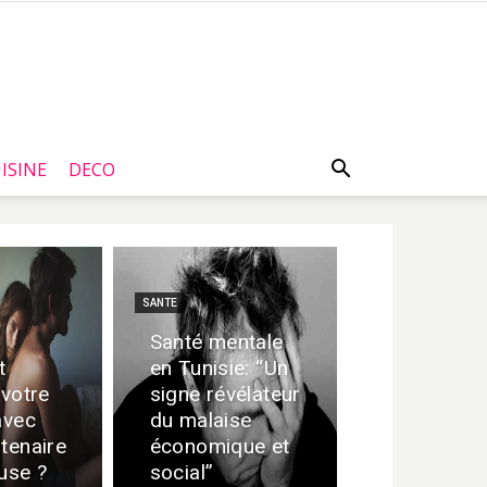
ISINE
DECO
SANTE
Santé mentale
t
en Tunisie: “Un
 votre
signe révélateur
avec
du malaise
rtenaire
économique et
euse ?
social”