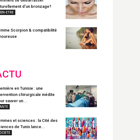
mment se débarrasser
turellement d’un bronzage?
IEN-ETRE
mme Scorpion & compatibilité
moureuse
ACTU
emière en Tunisie : une
tervention chirurgicale inédite
ur sauver un...
ANTE
mmes et sciences : la Cité des
iences de Tunis lance...
OCIETE