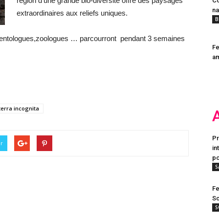
région d’une grande bio-diversité offre des paysages
Co
na
extraordinaires aux reliefs uniques.
B
léoentologues,zoologues … parcourront pendant 3 semaines
Fe
a
terra incognita
Pr
er
in
po
S
Fe
Sc
S