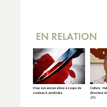
EN RELATION
Il tue son ancien élève à coups de
Culture : H
couteau à Jendouba
directeur d
JTC