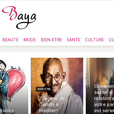
BEAUTE
MODE
BIEN-ETRE
SANTE
CULTURE
CU
Baya.tn
Commen
BIEN-ETRE
savoir si
7 leçons de
relation 
Gandhi à
votre pa
stoires …
méditer!
est séri