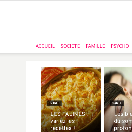
ACCUEIL
SOCIETE
FAMILLE
PSYCHO
ENTRÉE
SANTE
LES TAJINES :
Les bie
variez les
du som
recettes !
profon