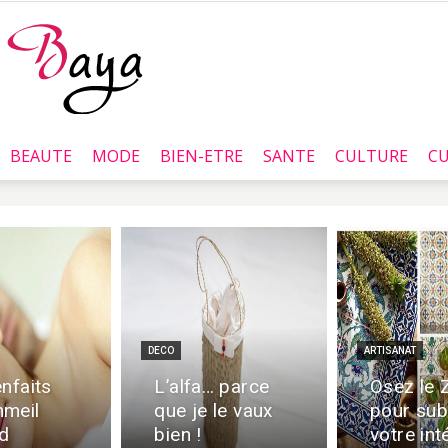
BEAUTE
MODE
BIEN-ETRE
SANTE
CULTURE
CU
Baya.tn
DECO
ARTISANAT
nfaits
L’alfa… parce
Osez le Z
meil
que je le vaux
pour sub
d
bien !
votre int