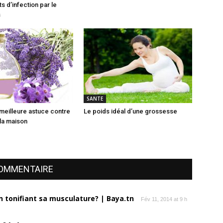
s d’infection par le
s
SANTE
 meilleure astuce contre
Le poids idéal d’une grossesse
 la maison
COMMENTAIRE
 tonifiant sa musculature? | Baya.tn
Fév 11, 2014 at 9 h