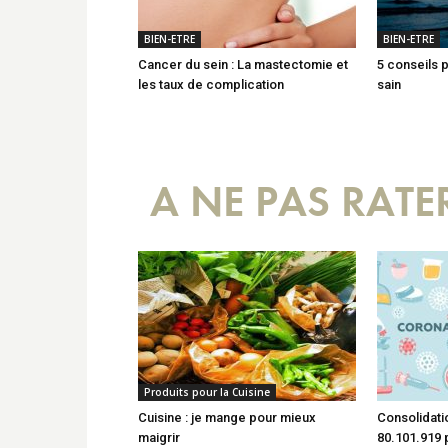
BIEN-ETRE
BIEN-ETRE
Cancer du sein : La mastectomie et
5 conseils 
les taux de complication
sain
A NE PAS RATE
Produits pour la Cuisine
Cuisine : je mange pour mieux
Consolidati
maigrir
80.101.919 