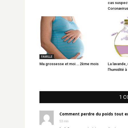
cas suspect
Coronaviru
FAMILLE
Ma grossesse et moi … 2ème mois
La lavande,
l’humidité à
1 
Comment perdre du poids tout en
53 min