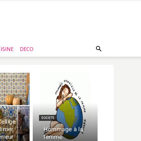
ISINE
DECO
SOCIETE
ellige
limer
Hommage à la
érieur
femme