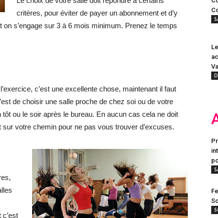
Le choix de votre salle doit répondre à certains
Co
Co
critères, pour éviter de payer un abonnement et d’y
S
ent on s’engage sur 3 à 6 mois minimum. Prenez le temps
Le
ac
Va
D
l’exercice, c’est une excellente chose, maintenant il faut
’est de choisir une salle proche de chez soi ou de votre
 tôt ou le soir après le bureau. En aucun cas cela ne doit
it sur votre chemin pour ne pas vous trouver d’excuses.
Pr
in
po
S
res,
alles
Fe
Sc
S
 c’est