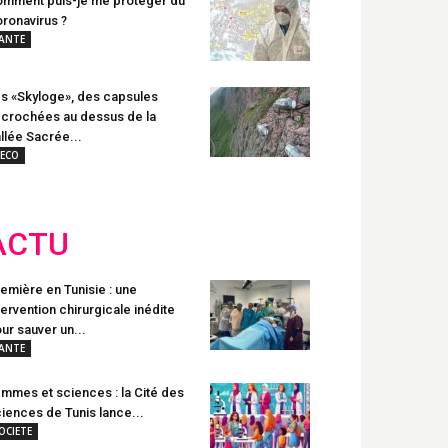
mment puis-je me protéger du
ronavirus ?
ANTE
s «Skyloge», des capsules
crochées au dessus de la
llée Sacrée...
ECO
ACTU
emière en Tunisie : une
tervention chirurgicale inédite
ur sauver un...
ANTE
mmes et sciences : la Cité des
iences de Tunis lance...
OCIETE