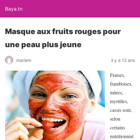
Baya.tn
Masque aux fruits rouges pour
une peau plus jeune
mariem
il y a 12 ans
Fraises,
framboises,
mûres,
myrtilles,
cassis sont,
selon
certains
nutritionnist