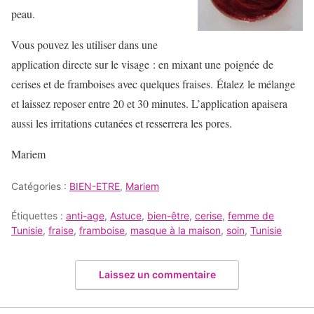
peau.
Vous pouvez les utiliser dans une
application directe sur le visage : en mixant une poignée de
cerises et de framboises avec quelques fraises. Étalez le mélange
et laissez reposer entre 20 et 30 minutes. L’application apaisera
aussi les irritations cutanées et resserrera les pores.
Mariem
Catégories :
BIEN-ETRE
,
Mariem
Étiquettes :
anti-age
,
Astuce
,
bien-être
,
cerise
,
femme de
Tunisie
,
fraise
,
framboise
,
masque à la maison
,
soin
,
Tunisie
Laissez un commentaire