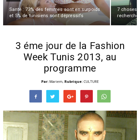
Santé : 73% des femmes sont en surpoids
7 choses à
et 5% de tunisiens sont dépressifs
recherche 
3 éme jour de la Fashion
Week Tunis 2013, au
programme
Par:
Mariem
,
Rubrique:
CULTURE