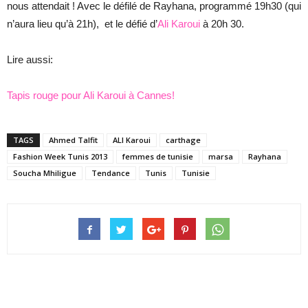
nous attendait ! Avec le défilé de Rayhana, programmé 19h30 (qui
n’aura lieu qu’à 21h), et le défié d’
Ali Karoui
à 20h 30.
Lire aussi:
Tapis rouge pour Ali Karoui à Cannes!
TAGS
Ahmed Talfit
ALI Karoui
carthage
Fashion Week Tunis 2013
femmes de tunisie
marsa
Rayhana
Soucha Mhiligue
Tendance
Tunis
Tunisie