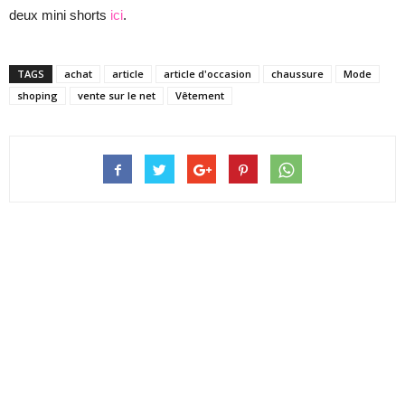
deux mini shorts
ici
.
TAGS
achat
article
article d'occasion
chaussure
Mode
shoping
vente sur le net
Vêtement