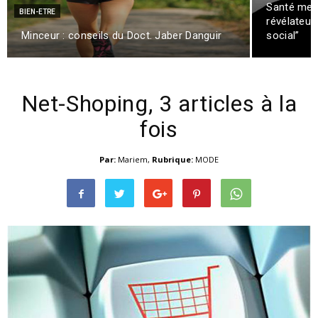
Santé ment
BIEN-ETRE
révélateur
Minceur : conseils du Doct. Jaber Danguir
social”
Net-Shoping, 3 articles à la
fois
Par:
Mariem
,
Rubrique:
MODE