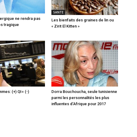
SANTE
llergique ne rendra pas
Les bienfaits des graines de lin ou
s tragique
« Zirit El Kitten »
mmes: (+) QI= (-)
Dorra Bouchoucha, seule tunisienne
parmi les personnalités les plus
influentes d’Afrique pour 2017