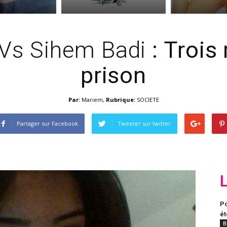
Vs Sihem Badi
: Trois
prison
Par:
Mariem
,
Rubrique:
SOCIETE
Partager sur Facebook
Tweeter sur twitter
Po
ét
B