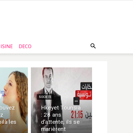
ISINE
DECO
SOCIETE
 buvez
Hkeyet Tounsia
ez
: 28 ans
oilà les
d’attente, ils se
marièrent