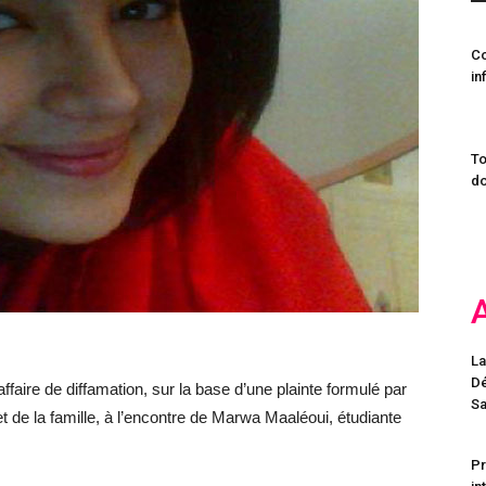
C
in
To
do
La
Dé
faire de diffamation, sur la base d’une plainte formulé par
Sa
t de la famille, à l’encontre de Marwa Maaléoui, étudiante
Pr