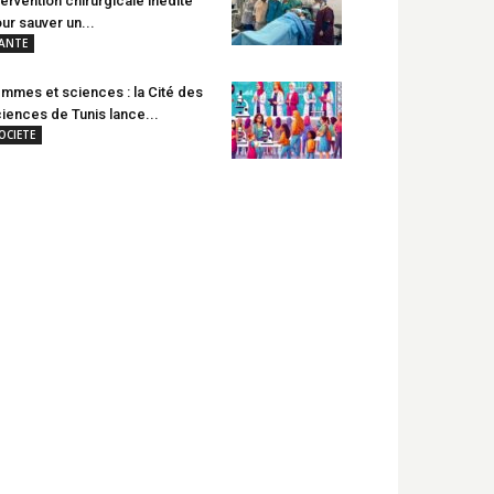
tervention chirurgicale inédite
ur sauver un...
ANTE
mmes et sciences : la Cité des
iences de Tunis lance...
OCIETE