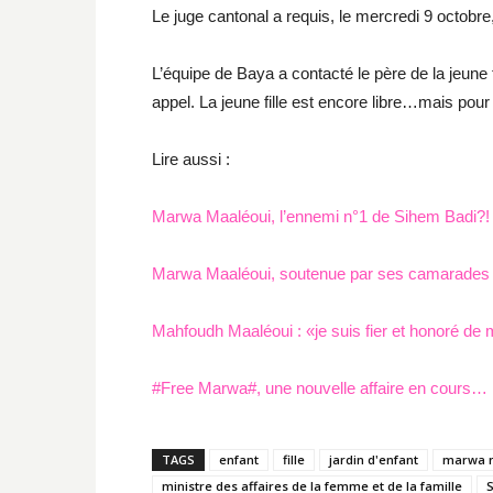
Le juge cantonal a requis, le mercredi 9 octobre,
L’équipe de Baya a contacté le père de la jeune fill
appel. La jeune fille est encore libre…mais po
Lire aussi :
Marwa Maaléoui, l’ennemi n°1 de Sihem Badi?!
Marwa Maaléoui, soutenue par ses camarades
Mahfoudh Maaléoui : «je suis fier et honoré de
#Free Marwa#, une nouvelle affaire en cours…
TAGS
enfant
fille
jardin d'enfant
marwa 
ministre des affaires de la femme et de la famille