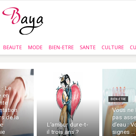
BEAUTE
MODE
BIEN-ETRE
SANTE
CULTURE
CU
Baya.tn
 : Le
e en
BIEN-ETRE
nte
tation
Vous ne
rs de la
pas ass
re
L’amour dure-t-
d’eau : V
ie
il trois ans ?
signes …