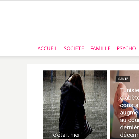
ACCUEIL
SOCIETE
FAMILLE
PSYCHO
SANTE
Tunisie
diabèt
consta
augmen
au cou
derniè
c’était hier
décenn