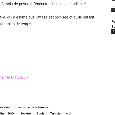
in
 3 mois de prison à l’encontre de la jeune étudiante!
po
S
e, qui a estime que l’affaire est politisée et qu’ils ont fait
Fe
ur combien de temps!
Sc
S
 ma fille Marwa…»
maaléoui
ministre de la femme
Sihem BADI
Société
Tunis
Tunisie
viol