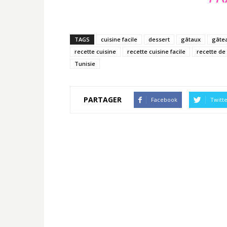
TAGS
cuisine facile
dessert
gâtaux
gâtea
recette cuisine
recette cuisine facile
recette de
Tunisie
PARTAGER
Facebook
Twitt