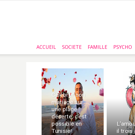
ACCUEIL
SOCIETE
FAMILLE
PSYCHO
Célébrer son
mariage sur
une plage
déserte, c’est
possible en
L’amou
Tunisie!
il trois