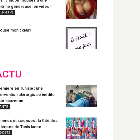
s 17 incommodités d’une
itrine généreuse, en vidéo !
IEN-ETRE
xcuse mon cœur!
ACTU
emière en Tunisie : une
tervention chirurgicale inédite
ur sauver un...
ANTE
mmes et sciences : la Cité des
iences de Tunis lance...
OCIETE