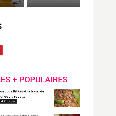
s
LES + POPULAIRES
uscous Bil Kadid -à la viande
chée , la recette
lat Principal