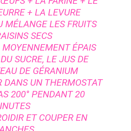
ŒUFS + LA FARINE + LE
EURRE + LA LEVURE
U MÉLANGE LES FRUITS
RAISINS SECS
OP MOYENNEMENT ÉPAIS
DU SUCRE, LE JUS DE
L’EAU DE GÉRANIUM
R DANS UN THERMOSTAT
AS 200° PENDANT 20
INUTES
ROIDIR ET COUPER EN
ANCHES