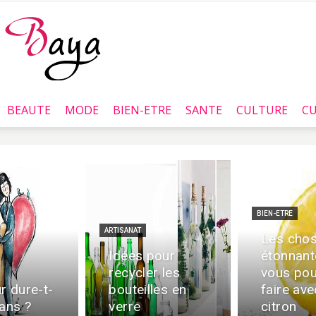
BEAUTE
MODE
BIEN-ETRE
SANTE
CULTURE
CU
Baya.tn
BIEN-ETRE
ARTISANAT
Les cho
Idées pour
étonnant
recycler les
vous po
r dure-t-
bouteilles en
faire ave
 ans ?
verre
citron