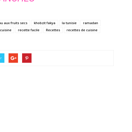
u aux fruits secs
khobzit fakya
la tunisie
ramadan
 cuisine
recette facile
Recettes
recettes de cuisine
er