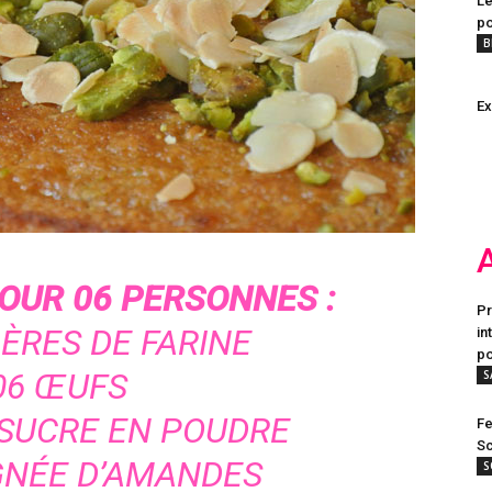
Le
po
B
E
OUR 06 PERSONNES :
Pr
LÈRES DE FARINE
in
po
06 ŒUFS
S
 SUCRE EN POUDRE
Fe
Sc
GNÉE D’AMANDES
S