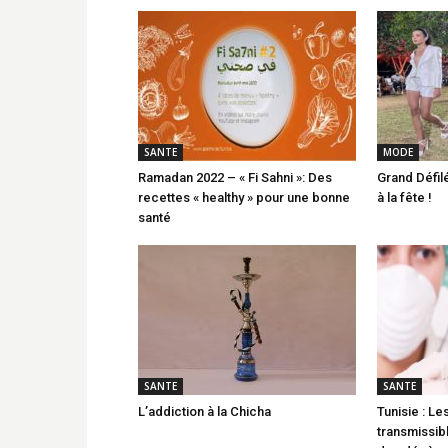
SANTE
MODE
Ramadan 2022 – « Fi Sahni »: Des
Grand Défil
recettes « healthy » pour une bonne
à la fête !
santé
SANTE
SANTE
L’addiction à la Chicha
Tunisie : L
transmissibl