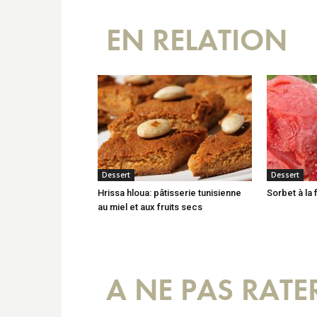
EN RELATION
Dessert
Dessert
Hrissa hloua: pâtisserie tunisienne
Sorbet à la 
au miel et aux fruits secs
A NE PAS RATE