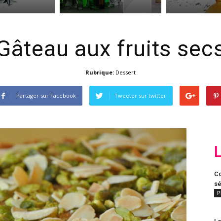
Gâteau aux fruits sec
Rubrique:
Dessert
Partager sur Facebook
Tweeter sur twitter
Co
sé
P