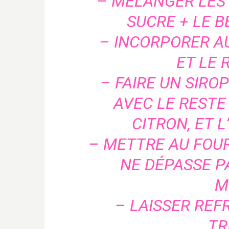
– MÉLANGER LES 
SUCRE + LE B
– INCORPORER A
ET LE 
– FAIRE UN SIR
AVEC LE RESTE 
CITRON, ET 
– METTRE AU FOU
NE DÉPASSE P
M
– LAISSER REF
TR