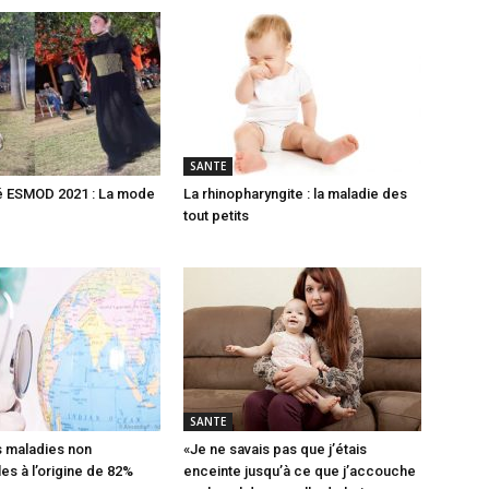
SANTE
é ESMOD 2021 : La mode
La rhinopharyngite : la maladie des
tout petits
SANTE
es maladies non
«Je ne savais pas que j’étais
es à l’origine de 82%
enceinte jusqu’à ce que j’accouche