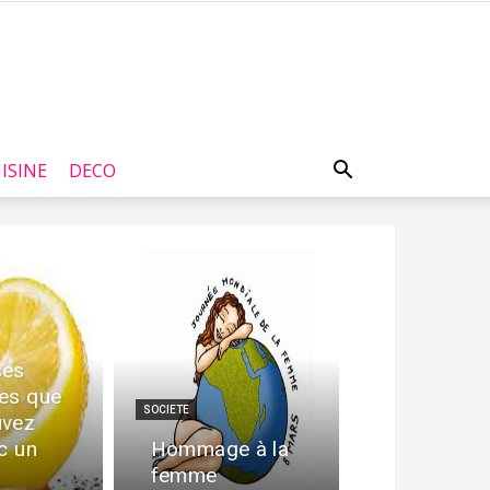
ISINE
DECO
ses
es que
SOCIETE
uvez
c un
Hommage à la
femme