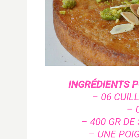
INGRÉDIENTS P
– 06 CUIL
– 
– 400 GR DE
– UNE POI