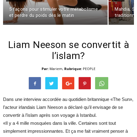
5 façons pour stimuler votre métabolisme
Mahdia, Sf
et perdre du poids dés le matin
traditionne
Liam Neeson se convertit à
l’islam?
Par:
Mariem
,
Rubrique:
PEOPLE
Dans une interview accordée au quotidien britannique «The Sun»,
l’acteur irlandais Liam Neeson a déclaré qu’il envisage de se
convertir à l’islam après son voyage à Istanbul.
«Il y a 4 mille mosquées dans la ville. Certaines sont tout
simplement impressionnantes. Et ça me fait vraiment penser à