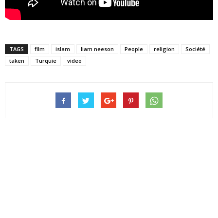
TAGS
film
islam
liam neeson
People
religion
Société
taken
Turquie
video