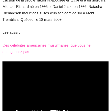
L’acteur de la trilogie Taken l’a épousée en 1994 et a eu deux fils,
Michael Richard né en 1995 et Daniel Jack, en 1996. Natasha
Richardson meurt des suites d’un accident de ski à Mont
Tremblant, Québec, le 18 mars 2009.
Lire aussi :
Ces célébrités américaines musulmanes, que vous ne
soupçonnez pas