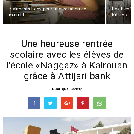
5 aliments bons pour une collation de
Les bienfai
minuit !
Kitten »
Une heureuse rentrée
scolaire avec les élèves de
l’école «Naggaz» à Kairouan
grâce à Attijari bank
Rubrique:
Society