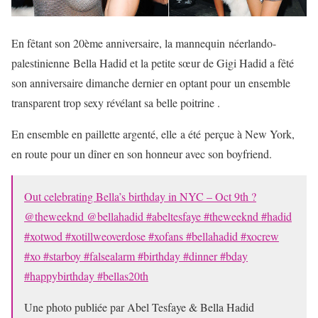
En fêtant son 20ème anniversaire, la mannequin néerlando-
palestinienne Bella Hadid et la petite sœur de Gigi Hadid a fêté
son anniversaire dimanche dernier en optant pour un ensemble
transparent trop sexy révélant sa belle poitrine .
En ensemble en paillette argenté, elle a été perçue à New York,
en route pour un dîner en son honneur avec son boyfriend.
Out celebrating Bella’s birthday in NYC – Oct 9th ?
@theweeknd @bellahadid #abeltesfaye #theweeknd #hadid
#xotwod #xotillweoverdose #xofans #bellahadid #xocrew
#xo #starboy #falsealarm #birthday #dinner #bday
#happybirthday #bellas20th
Une photo publiée par Abel Tesfaye & Bella Hadid