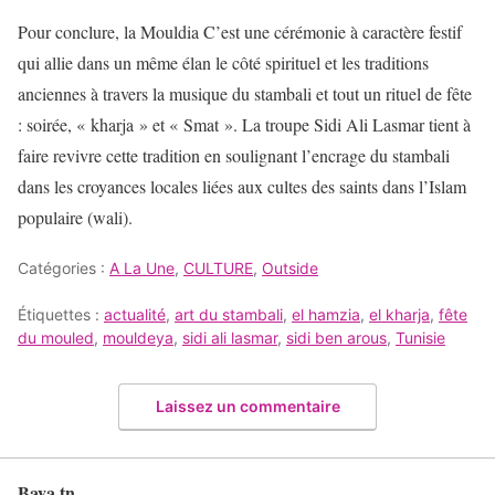
Pour conclure, la Mouldia C’est une cérémonie à caractère festif
qui allie dans un même élan le côté spirituel et les traditions
anciennes à travers la musique du stambali et tout un rituel de fête
: soirée, « kharja » et « Smat ». La troupe Sidi Ali Lasmar tient à
faire revivre cette tradition en soulignant l’encrage du stambali
dans les croyances locales liées aux cultes des saints dans l’Islam
populaire (wali).
Catégories :
A La Une
,
CULTURE
,
Outside
Étiquettes :
actualité
,
art du stambali
,
el hamzia
,
el kharja
,
fête
du mouled
,
mouldeya
,
sidi ali lasmar
,
sidi ben arous
,
Tunisie
Laissez un commentaire
Baya.tn