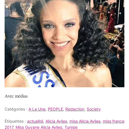
Avec médias
Catégories :
A La Une
,
PEOPLE
,
Redaction
,
Society
Étiquettes :
actualité
,
Alicia Aylies
,
miss Alicia Aylies
,
miss france
2017
,
Miss Guyane Alicia Aylies
,
Tunisie