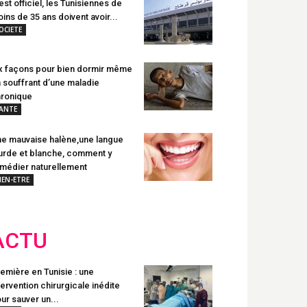
est officiel, les Tunisiennes de
ins de 35 ans doivent avoir...
OCIETE
x façons pour bien dormir même
 souffrant d’une maladie
ronique
ANTE
e mauvaise halène,une langue
urde et blanche, comment y
médier naturellement
IEN-ETRE
ACTU
emière en Tunisie : une
tervention chirurgicale inédite
ur sauver un...