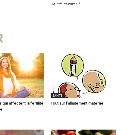
-جمهورية-نفسي »
R
SANTE
 qui affectent la fertilité
Tout sur l’allaitement maternel
me