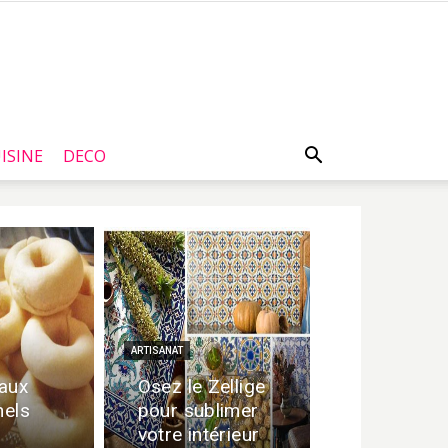
ISINE
DECO
ARTISANAT
aux
Osez le Zellige
nels
pour sublimer
votre intérieur