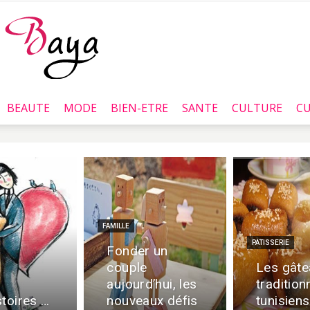
BEAUTE
MODE
BIEN-ETRE
SANTE
CULTURE
CU
Baya.tn
FAMILLE
PATISSERIE
Fonder un
couple
Les gâte
aujourd’hui, les
tradition
stoires …
nouveaux défis
tunisiens