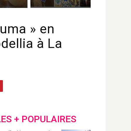
Yuma » en
dellia à La
LES + POPULAIRES