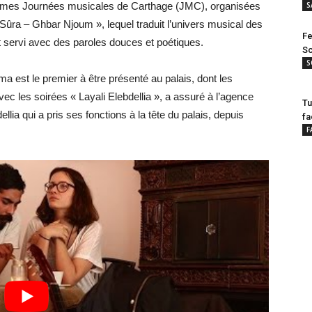
 4èmes Journées musicales de Carthage (JMC), organisées
S
« Sûra – Ghbar Njoum », lequel traduit l’univers musical des
Fe
et servi avec des paroles douces et poétiques.
Sc
S
ma est le premier à être présenté au palais, dont les
vec les soirées « Layali Elebdellia », a assuré à l’agence
Tu
ia qui a pris ses fonctions à la tête du palais, depuis
fa
F