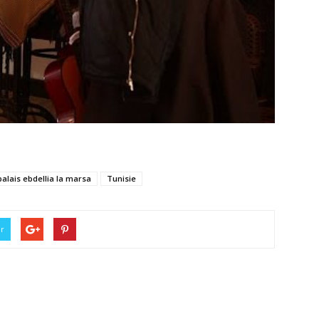
palais ebdellia la marsa
Tunisie
er