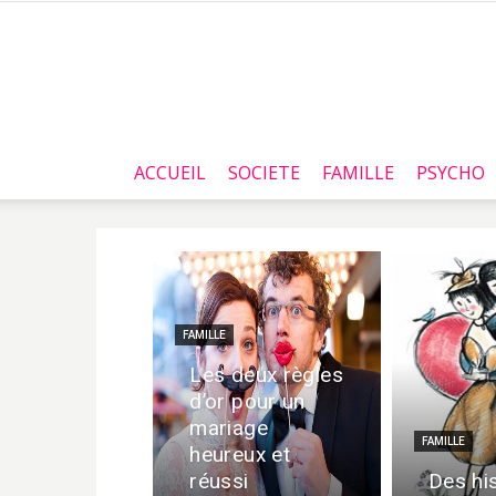
ACCUEIL
SOCIETE
FAMILLE
PSYCHO
FAMILLE
Les deux règles
d’or pour un
mariage
FAMILLE
heureux et
réussi
Des hi