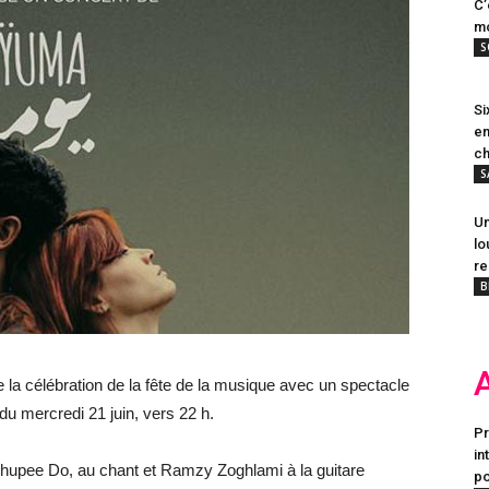
C’
mo
S
Si
en
ch
S
Un
lo
re
B
e la célébration de la fête de la musique avec un spectacle
du mercredi 21 juin, vers 22 h.
Pr
in
hupee Do, au chant et Ramzy Zoghlami à la guitare
po