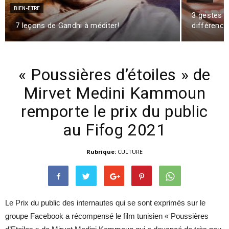
BIEN-ETRE
3 gestes d
7 leçons de Gandhi à méditer!
différence
« Poussières d’étoiles » de
Mirvet Medini Kammoun
remporte le prix du public
au Fifog 2021
Rubrique:
CULTURE
Le Prix du public des internautes qui se sont exprimés sur le
groupe Facebook a récompensé le film tunisien « Poussières