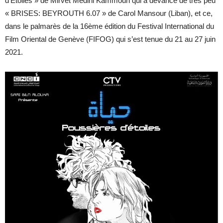
d’Etoiles » de Mirvet Medini Kammoun qui a devancé de très peu
« BRISES: BEYROUTH 6.07 » de Carol Mansour (Liban), et ce,
dans le palmarès de la 16ème édition du Festival International du
Film Oriental de Genève (FIFOG) qui s’est tenue du 21 au 27 juin
2021.