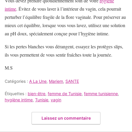
Vous devez prendre quotidiennement soin de votre
hygiène
intime
. Évitez de vous laver à l’intérieur du vagin, cela pourrait
perturber l’équilibre fragile de la flore vaginale. Pour préserver au
mieux cet équilibre, lorsque vous vous lavez, utilisez une solution
au pH doux, spécialement conçue pour l’hygiène intime.
Si les pertes blanches vous dérangent, essayez les protèges slips,
ils vous permettent de vous sentir fraîches toute la journée.
M.S
Catégories :
A La Une
,
Mariem
,
SANTE
Étiquettes :
bien-être
,
femme de Tunisie
,
femme tunisienne
,
hygiène intime
,
Tunisie
,
vagin
Laissez un commentaire