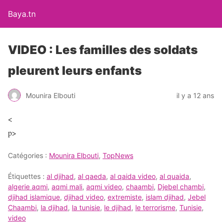
Baya.tn
VIDEO : Les familles des soldats
pleurent leurs enfants
Mounira Elbouti
il y a 12 ans
<
p>
Catégories :
Mounira Elbouti
,
TopNews
Étiquettes :
al djihad
,
al qaeda
,
al qaida video
,
al quaida
,
algerie aqmi
,
aqmi mali
,
aqmi video
,
chaambi
,
Djebel chambi
,
djihad islamique
,
djihad video
,
extremiste
,
islam djihad
,
Jebel
Chaambi
,
la djihad
,
la tunisie
,
le djihad
,
le terrorisme
,
Tunisie
,
video