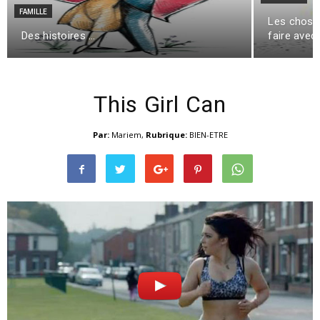
FAMILLE
Les chose
Des histoires …
faire avec
This Girl Can
Par:
Mariem
,
Rubrique:
BIEN-ETRE