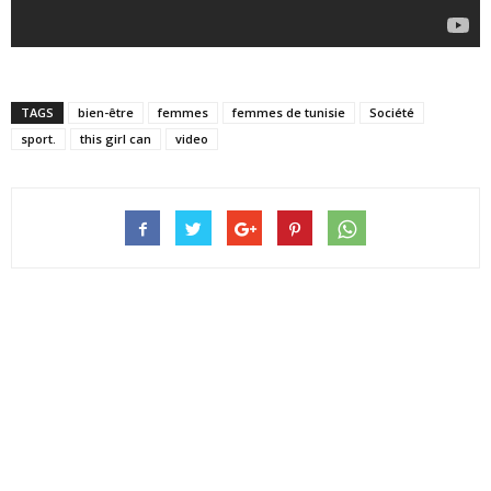
TAGS
bien-être
femmes
femmes de tunisie
Société
sport.
this girl can
video