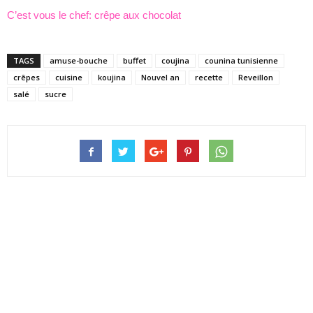
C’est vous le chef: crêpe aux chocolat
TAGS
amuse-bouche
buffet
coujina
counina tunisienne
crêpes
cuisine
koujina
Nouvel an
recette
Reveillon
salé
sucre