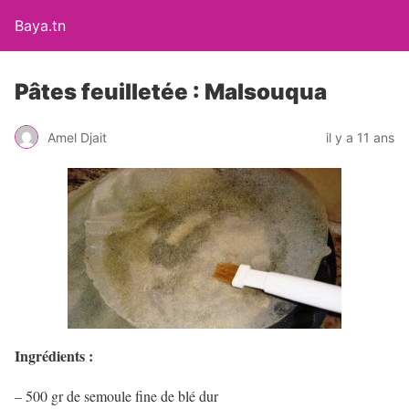
Baya.tn
Pâtes feuilletée : Malsouqua
Amel Djait
il y a 11 ans
Ingrédients :
– 500 gr de semoule fine de blé dur